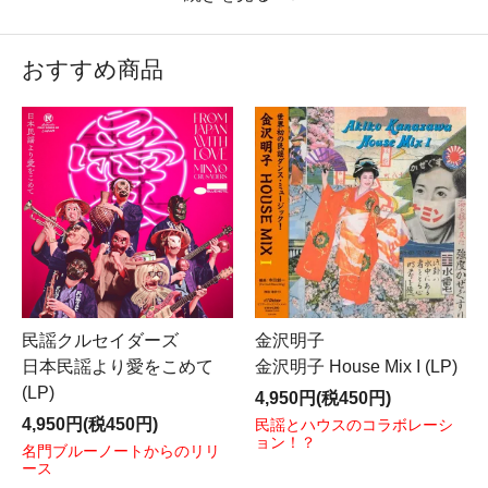
いませ。
■カヴァー曲を通して音楽の楽しみ方を提案する名物サ
おすすめ商品
イト
「eyeshadow」
内パライソレコード連載コラム「デ
ィスク・ボイジャー」更新しました。今回のテーマは“夏
仕様はじめました”。夏本番、陽気にいきましょう！
■シュガー･ベイブ「Songs」「Down Town」 LP/7inch入
荷いたしました。
■ユンキー･キム&ソンフン･ユン「Indivisual Fish」カセ
ット入荷いたしました。
■DENNIS YOUNG「Reel To Real」LP入荷いたしまし
た。
■ティム･ホジキンソン&カムラアツコ「俳句、その拡張
された世界」2LP入荷いたしました。
■ROLANDO BRUNO Y EL GRUPO AREVALO & OF
民謡クルセイダーズ
金沢明子
TROPIQUE「S･T」7inch入荷いたしました。
日本民謡より愛をこめて
金沢明子 House Mix I (LP)
■TESTPATTERN「Apres-midi」LP入荷いたしました。
(LP)
4,950円(税450円)
■SALIF KEITA「So Kono 」LP入荷いたしました。
4,950円(税450円)
■MUMBIA Y SUS CANDELOSOS「Bogotokio/Cumbia
民謡とハウスのコラボレーシ
ョン！？
Teriyaki」7inch入荷いたしました。
名門ブルーノートからのリリ
ース
■パライソレコードインタビュー掲載。エキゾチックバ