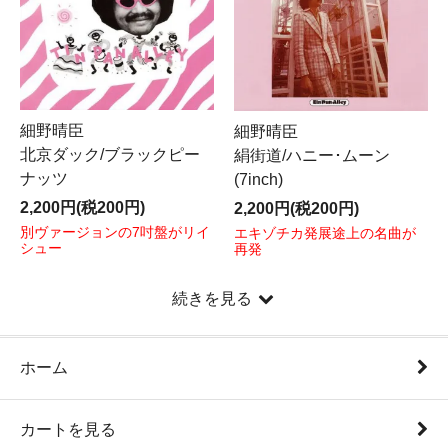
細野晴臣
細野晴臣
北京ダック/ブラックピー
絹街道/ハニー･ムーン
ナッツ
(7inch)
2,200円(税200円)
2,200円(税200円)
別ヴァージョンの7吋盤がリイ
エキゾチカ発展途上の名曲が
シュー
再発
続きを見る
ホーム
カートを見る