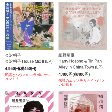
ンド
「of Tropique」
のnoteをご覧ください。
細野晴臣
金沢明子
Harry Hosono & Tin Pan
金沢明子 House Mix II (LP)
Alley In China Town (LP)
4,950円(税450円)
4,400円(税400円)
民謡とハウスのコラボレーシ
ョン！？
伝説のエキゾチカナイトがつ
いに蘇る