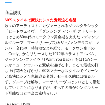
商品説明
60'Sスタイルで豪快にシメた鬼気迫る名盤
数々のアーティストにカヴァーされるソウルクラシック
「ヒートウェイヴ」「ダンシング･イン･ザ･ストリート
（はじめ60年代のモータウン黄金期を支えたレディソウ
ルグループ、マーサ (リーヴス)＆ザ･ヴァンデラスが、メ
ンバー交代や一時解散などを経て、モータウン傘下の
「Gordy」からリリースした1972年のラストアルバム。
ジャクソン･ファイヴ「I Want You Back」をはじめシー
ンがニューソウルへと変貌を遂げる中、まるで最後の打
ち上げ花火とばかりに60'Sマナーなスタイルでドカーン
と豪快にシメた鬼気迫る名盤。セールス的には振るわ
ず、グループは解散。マーサ･リーヴスはソロとして活動
していくことになりますが、すべての曲がシングルカッ
ト可能なほど本当に素晴らしい！
LP/Gordy/US盤