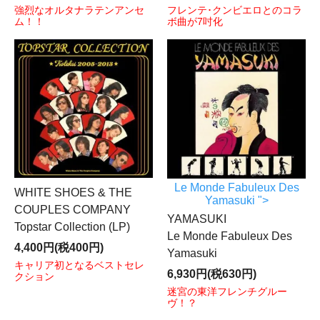
強烈なオルタナラテンアンセ
フレンテ･クンビエロとのコラ
ム！！
ボ曲が7吋化
Le Monde Fabuleux Des
WHITE SHOES & THE
Yamasuki ">
COUPLES COMPANY
YAMASUKI
Topstar Collection (LP)
Le Monde Fabuleux Des
4,400円(税400円)
Yamasuki
キャリア初となるベストセレ
6,930円(税630円)
クション
迷宮の東洋フレンチグルー
ヴ！？