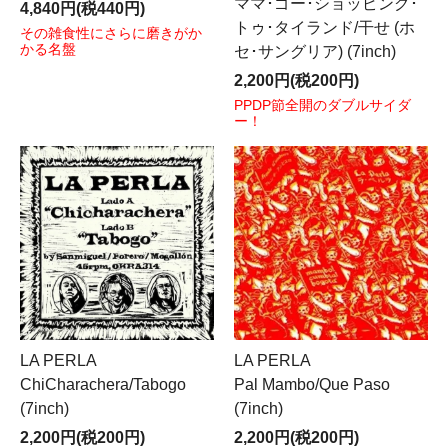
ママ･ゴー･ショッピング･
4,840円(税440円)
トゥ･タイランド/干せ (ホ
その雑食性にさらに磨きがか
かる名盤
セ･サングリア) (7inch)
2,200円(税200円)
PPDP節全開のダブルサイダ
ー！
LA PERLA
LA PERLA
ChiCharachera/Tabogo
Pal Mambo/Que Paso
(7inch)
(7inch)
2,200円(税200円)
2,200円(税200円)