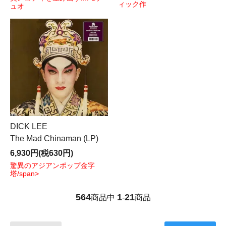
ィック作
ュオ
DICK LEE
The Mad Chinaman (LP)
6,930円(税630円)
驚異のアジアンポップ金字
塔/span>
564
1
21
商品中
-
商品