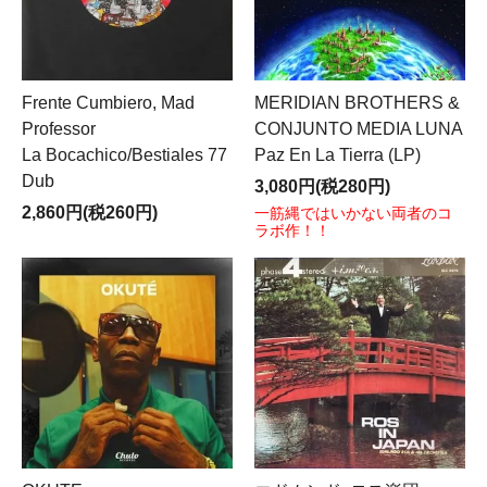
Frente Cumbiero, Mad
MERIDIAN BROTHERS &
Professor
CONJUNTO MEDIA LUNA
La Bocachico/Bestiales 77
Paz En La Tierra (LP)
Dub
3,080円(税280円)
2,860円(税260円)
一筋縄ではいかない両者のコ
ラボ作！！