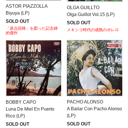
ASTOR PIAZZOLLA
OLGA GUILLTO
Biyuya (LP)
Olga Guillot Vol.15 (LP)
SOLD OUT
SOLD OUT
「原点回帰」を図った記念碑
メキシコ時代の成熟のボレロ
的傑作
PACHO ALONSO
BOBBY CAPO
A Bailar Con Pacho Alonso
Luna De Miel En Puerto
(LP)
Rico (LP)
SOLD OUT
SOLD OUT