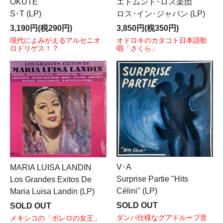
OKUTE
エドムンド･ロス楽団
S･T (LP)
ロス･イン･ジャパン (LP)
3,190円(税290円)
3,850円(税350円)
現代によみがえるアルセニオ
オドロキのカタコト日本語歌
ロドリゲス！？
唱「さくら」
V･A
MARIA LUISA LANDIN
Surprise Partie "Hits
Los Grandes Exitos De
Célini" (LP)
Maria Luisa Landin (LP)
SOLD OUT
SOLD OUT
ダンパ仕様なグアドループ音
メキシコの「ボレロの女王」