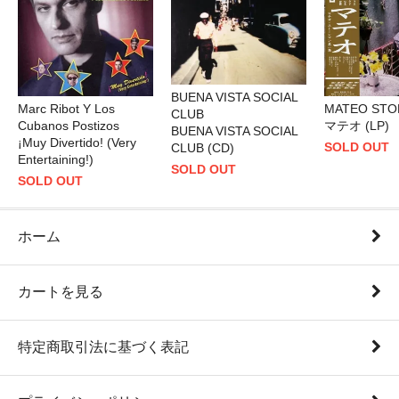
BUENA VISTA SOCIAL
Marc Ribot Y Los
MATEO ST
CLUB
Cubanos Postizos
マテオ (LP)
BUENA VISTA SOCIAL
¡Muy Divertido! (Very
SOLD OUT
CLUB (CD)
Entertaining!)
SOLD OUT
SOLD OUT
ホーム
カートを見る
特定商取引法に基づく表記