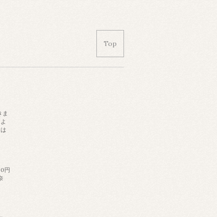
Top
きま
によ
日は
。
60円
奈