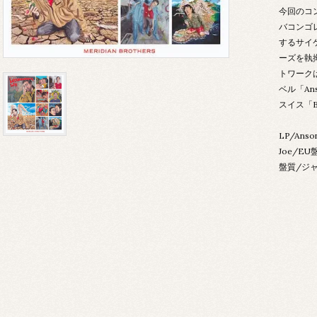
今回のコ
バコンゴ
するサイ
ーズを執
トワーク
ベル「An
スイス「B
LP/Anson
Joe/EU
盤質/ジャ