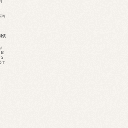
円
,宮崎
補償
ま
を超
にな
送作