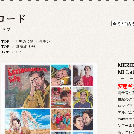
TOP
>
世界の音楽
>
ラテン
TOP
>
新譜取り扱い
TOP
>
LP
MERI
Mi Lat
変態ギ
電子音や
世紀のク
ロンビア
アルバムが
cambi
ンワール
も、エレ