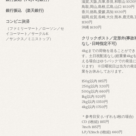
滋賀,大阪,兵庫,奈良,和歌山 1020
鳥取,岡山,島根,広島,山口 1020円
銀行振込 (楽天銀行)
香川,徳島,愛媛,高知 1020円
福岡,佐賀,長崎,大分,熊本,鹿児島
コンビニ決済
1130円
沖縄 1630円
（ファミリーマート／ローソン／セ
イコーマート／サークルK
クリックポスト／定形外(事故
／サンクス／ミニストップ）
なし･日時指定不可)
4kgまでの荷物を送ることができ
す。土日祝配送なし(総重量4kg
える場合はゆうパックでの発送
ります) ※日曜祝日は当方の発
業をお休みしております。
150g以内 185円
250g以内 320円
500g以内 660円
1kg以内 920円
2kg以内 1350円
4kg以内 1750円
＊参考目安 (いずれも1枚の場合)
CD (1枚組) 185円
7inch 185円
LP/12inch (1枚組) 660円