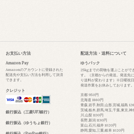
お支払い方法
配送方法・送料について
Amazon Pay
ゆうパック
Amazonのアカウントに登録された
25kgまでの荷物を運ぶことがで
配送先や支払い方法を利用して決済
す。（京都からの発送。発送先
できます。
り送料が変わります）※日曜祝
発送作業をお休みしております
クレジット
京都 950円
北海道 1860円
青森,岩手,秋田,山形,宮城,福島 12
茨城,栃木,群馬,埼玉,千葉,東京,神
銀行振込（三菱UFJ銀行）
川,山梨 1130円
長野,新潟 1130円
銀行振込（ゆうちょ銀行）
富山,石川,福井 1020円
静岡,愛知,三重,岐阜 1020円
銀行振込（PayPay銀行）