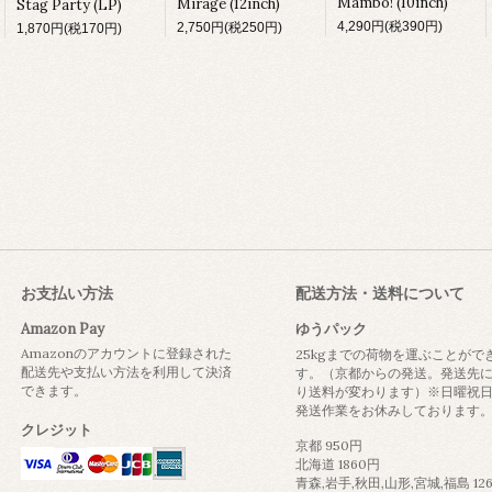
Mambo! (10inch)
Mirage (12inch)
Stag Party (LP)
4,290円(税390円)
2,750円(税250円)
1,870円(税170円)
お支払い方法
配送方法・送料について
Amazon Pay
ゆうパック
Amazonのアカウントに登録された
25kgまでの荷物を運ぶことがで
配送先や支払い方法を利用して決済
す。（京都からの発送。発送先
できます。
り送料が変わります）※日曜祝
発送作業をお休みしております
クレジット
京都 950円
北海道 1860円
青森,岩手,秋田,山形,宮城,福島 12