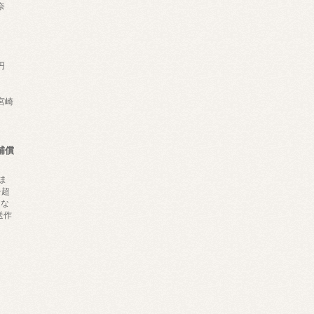
奈
円
,宮崎
補償
ま
を超
にな
送作