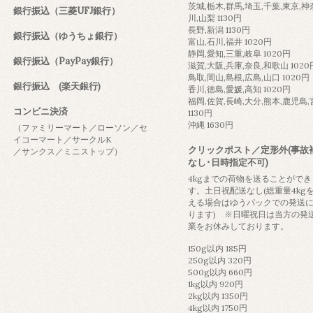
茨城,栃木,群馬,埼玉,千葉,東京,神
銀行振込（三菱UFJ銀行）
川,山梨 1130円
長野,新潟 1130円
銀行振込（ゆうちょ銀行）
富山,石川,福井 1020円
静岡,愛知,三重,岐阜 1020円
銀行振込（PayPay銀行）
滋賀,大阪,兵庫,奈良,和歌山 1020
鳥取,岡山,島根,広島,山口 1020円
銀行振込 (楽天銀行)
香川,徳島,愛媛,高知 1020円
福岡,佐賀,長崎,大分,熊本,鹿児島
コンビニ決済
1130円
沖縄 1630円
（ファミリーマート／ローソン／セ
イコーマート／サークルK
クリックポスト／定形外(事故
／サンクス／ミニストップ）
なし･日時指定不可)
4kgまでの荷物を送ることができ
す。土日祝配送なし(総重量4kg
える場合はゆうパックでの発送
ります) ※日曜祝日は当方の発
業をお休みしております。
150g以内 185円
250g以内 320円
500g以内 660円
1kg以内 920円
2kg以内 1350円
4kg以内 1750円