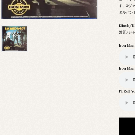
す。3ヴ
タルバン
12inch/N
盤質/ジャ
Iron Man
Iron Man
I'll Roll 