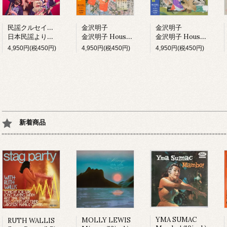
民謡クルセイダーズ
金沢明子
金沢明子
日本民謡より愛をこめて (LP)
金沢明子 House Mix I (LP)
金沢明子 House Mix II (LP)
4,950円(税450円)
4,950円(税450円)
4,950円(税450円)
新着商品
YMA SUMAC
MOLLY LEWIS
RUTH WALLIS