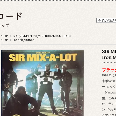
TOP
>
RAP/ELECTRO/TR-808/MIAMI BASS
TOP
>
12inch/10inch
SIR M
Iron M
ブラッ
1992年に
米1位の
ー･ミッ
「Nasty
盤。ご存知
た、ランD
ン「We 
たマイク