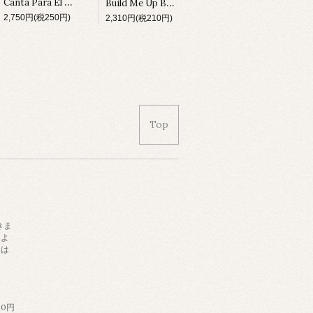
Canta Para El Cine (LP)
Build Me Up Buttercup (LP)
2,750円(税250円)
2,310円(税210円)
Top
きま
によ
日は
。
60円