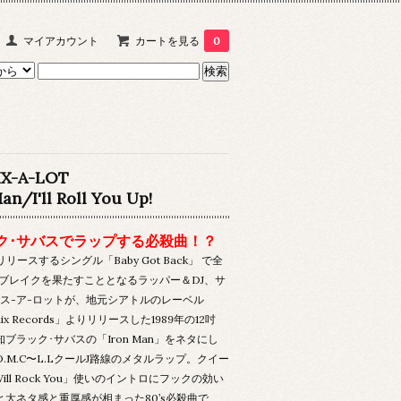
マイアカウント
カートを見る
0
IX-A-LOT
an/I'll Roll You Up!
ク･サバスでラップする必殺曲！？
リリースするシングル「Baby Got Back」 で全
大ブレイクを果たすこととなるラッパー＆DJ、サ
クス-ア-ロットが、地元シアトルのレーベル
mix Records」よりリリースした1989年の12吋
ブラック･サバスの「Iron Man」をネタにし
.M.C〜L.LクールJ路線のメタルラップ。クイー
Will Rock You」使いのイントロにフックの効い
と大ネタ感と重厚感が相まった80’s必殺曲で