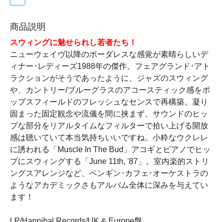
商品説明
スウィングに魅せられし若者たち！
ニューウェイヴ以降のボーダレスな感覚が素晴らしいデ
ィナー･レディーズ1988年の傑作。フェアグランド･アト
ラクションがそうであったように、ジャズのスウィング
や、カントリー/ブルーグラスのアコースティック感をポ
ップスフィールドのフレッシュなセンスで再構築。凝り
固まった固定観念や流儀を間に挟まず、サウンドのヒッ
プな部分をリアルタイムなフィルターで拾い上げる開放
感は聴いていて本当気持ちいいですね。小粋なウクレレ
に誘われる「Muscle In The Bud」アコギとピアノでヒッ
プにスウィングする「June 11th, '87」。室内楽的ストリ
ングスアレンジなど、ペンギン･カフェ･オーケストラの
ようなアカデミックさもアルバム全体に深みを与えてい
ます！
LP/Hannibal Records/UK & Europe盤