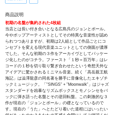
商品説明
初期の名盤が集約された4枚組
当店とは長い付き合いとなる広島呉のジョンとポール。
今やポップアーティストとしてその特異な音楽性が認め
られつつありますが、初期は2人組として作品ごとにコ
ンセプトを変える現代音楽ユニットとしての側面が濃厚
でした。そんな初期の３作をアーカイヴとしてパッケー
ジ化したのがコチラ。ファースト「１秒＝百万年」はレ
コードの１秒を切り取り繋ぎ合わせたという奇想天外な
アイデアに驚かされるミニマル音楽。続く「高岳親王航
海記」は澁澤龍彦の同名著を勝手に音像化したエキゾチ
ックミュージック。「"SINGS" + "Moonwalk"」はジャズ
スタンダードを凶暴なリズムボックスとモノシンセをバ
ックに弾き語った名盤とその逆回転盤。この刺激的な３
作が現在の「ジョンとポール」の礎となっているので
す。現在の「うた」へとたどり着いた道程にはいったい