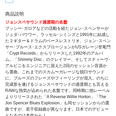
商品説明
ジョンスペサウンド過渡期の名盤
プッシー･ガロアなどの活動を経たジョン･スペンサーが
ジュダ･バウワー、ラッセル･シミンズと1991年に結成し
た２ギター＆ドラムのベースレストリオ、ジョン･スペン
サー･ブルース･エクスプロージョンがUSガレージ登竜門
「Crypt Records」からリリースした1992年のアルバ
ム。「Shimmy Disc」のクレイマー、そしてスティーヴ･
アルビニをエンジニアに迎えた2回のセッション音源か
ら選曲。これまでのスカム〜ガレージな脱臼サウンド
に、ブルーズのフレーズやフィーリングが混入。のちに
完成形を遂げるジョンスペサウンドの過渡期とも言える
RAWな熱気が込められた名盤です。同時期に他レーベル
よりリリースされた「A Reverse Willie Horton」「The
Jon Spencer Blues Explosion」も同セッションからの選
曲ですが、若干収録曲が異なります。日本でのデビュー
となるのは本作から！