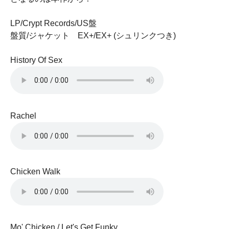
LP/Crypt Records/US盤
盤質/ジャケット EX+/EX+ (シュリンクつき)
History Of Sex
Rachel
Chicken Walk
Mo' Chicken / Let's Get Funky