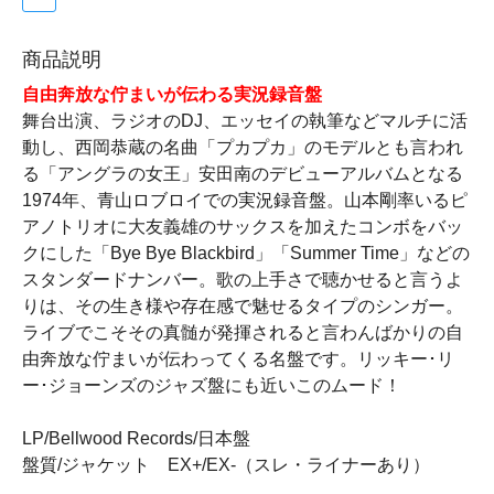
商品説明
自由奔放な佇まいが伝わる実況録音盤
舞台出演、ラジオのDJ、エッセイの執筆などマルチに活
動し、西岡恭蔵の名曲「プカプカ」のモデルとも言われ
る「アングラの女王」安田南のデビューアルバムとなる
1974年、青山ロブロイでの実況録音盤。山本剛率いるピ
アノトリオに大友義雄のサックスを加えたコンボをバッ
クにした「Bye Bye Blackbird」「Summer Time」などの
スタンダードナンバー。歌の上手さで聴かせると言うよ
りは、その生き様や存在感で魅せるタイプのシンガー。
ライブでこそその真髄が発揮されると言わんばかりの自
由奔放な佇まいが伝わってくる名盤です。リッキー･リ
ー･ジョーンズのジャズ盤にも近いこのムード！
LP/Bellwood Records/日本盤
盤質/ジャケット EX+/EX-（スレ・ライナーあり）