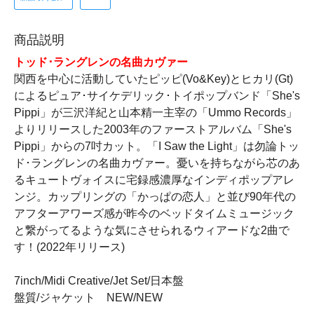
商品説明
トッド･ラングレンの名曲カヴァー
関西を中心に活動していたピッピ(Vo&Key)とヒカリ(Gt)
によるピュア･サイケデリック･トイポップバンド「She's
Pippi」が三沢洋紀と山本精一主宰の「Ummo Records」
よりリリースした2003年のファーストアルバム「She's
Pippi」からの7吋カット。「I Saw the Light」は勿論トッ
ド･ラングレンの名曲カヴァー。憂いを持ちながら芯のあ
るキュートヴォイスに宅録感濃厚なインディポップアレ
ンジ。カップリングの「かっぱの恋人」と並び90年代の
アフターアワーズ感が昨今のベッドタイムミュージック
と繋がってるような気にさせられるウィアードな2曲で
す！(2022年リリース)
7inch/Midi Creative/Jet Set/日本盤
盤質/ジャケット NEW/NEW