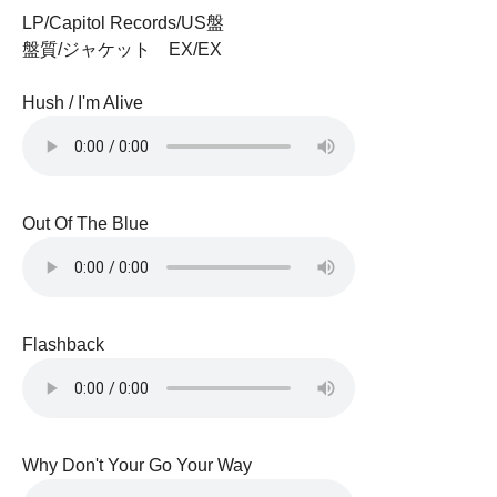
LP/Capitol Records/US盤
盤質/ジャケット EX/EX
Hush / I'm Alive
Out Of The Blue
Flashback
Why Don't Your Go Your Way