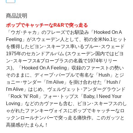
商品説明
ポップでキャッチーなR&Rで突っ走る
「ウガ･チャカ」のフレーズでお馴染み「Hooked On A
Feeling」がスウェーデン人として、初の全米No.1ヒット
を獲得したビヨン･スキーフス率いるブルー･スウェード
1975年のセカンドアルバム (スウェーデン国内ではビヨ
ン･スキーフス&ブローブラスの名義で1974年リリー
ス)。「Hooked On A Feeling」収録のファーストの勢い
そのままに、ディープ･パープルで有名な「Hush」とジ
ョニー･サンダー「I'm Alive」を掛け合わせた「Hush /
I'm Alive」はじめ、ヴェルヴェット･アンダーグラウンド
「Rock ’N’ Roll」フォー･トップス「Baby, I Need Your
Loving」などのカヴァーも含む、ビヨン･スキーフスのし
ゃがれたファンキーヴォイスにポップでキャッチーなロ
ックンロールナンバーで突っ走る痛快作。このガッツと
高揚感がたまらん！