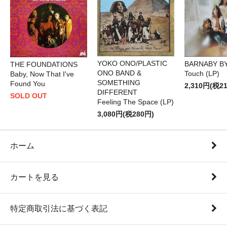
YOKO ONO/PLASTIC
BARNABY B
THE FOUNDATIONS
ONO BAND &
Touch (LP)
Baby, Now That I've
SOMETHING
Found You
2,310円(税2
DIFFERENT
SOLD OUT
Feeling The Space (LP)
3,080円(税280円)
ホーム
カートを見る
特定商取引法に基づく表記