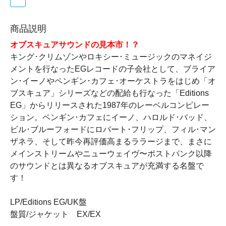
商品説明
オブスキュアサウンドの見本市！？
キング･クリムゾンやロキシー･ミュージックのマネイジ
メントを行なったEGレコードの子会社として、ブライア
ン･イーノやペンギン･カフェ･オーケストラをはじめ「オ
ブスキュア」シリーズなどの配給も行なった「Editions
EG」からリリースされた1987年のレーベルコンピレー
ション。ペンギン･カフェにイーノ、ハロルド･バッド、
ビル･ブルーフォードにロバート･フリップ、フィル･マン
ザネラ、そして昨今再評価高まるララージまで、まさに
メインストリームやニューウェイヴ〜ポストパンク以降
のサウンドとは異なるオブスキュアが充満する名盤で
す！
LP/Editions EG/UK盤
盤質/ジャケット EX/EX