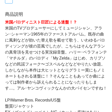
商品説明
米国パロディニスト巨匠による迷盤！？
米国のTVプロデューサーにしてミュージシャン、アラ
ン･シャーマン1965年のファーストアルバム。既存の曲
に風刺などが効いた替え歌を載せて歌う、いわゆるパロ
ディソングが彼の芸風でしたが、こちらはそんなアラン
の真骨頂を見せつける実況録音盤。ハリー･ベラフォンテ
「マチルダ」のパロディ「My Zelda」はじめ、カリプソ
などの民謡フォーク〜ゴスペルなどなどやりたい放題。
しかしながら本作は大ヒットとなりグラミー賞にもノミ
ネートもされる迷盤に！？そんなこともあってか曲によ
っては制作者から訴えられることになったりもしま
す…。アル･ヤンコヴィックなんかの大パイセンですね！
LP/Warner Bros. Records/US盤
盤質/ジャケット