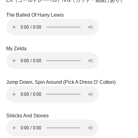
EX（ゴールドレーベル）/VG（カット・底抜けあり）
The Balled Of Harry Lewis
My Zelda
Jump Down, Spin Around (Pick A Dress O' Cotton)
Shticks And Stones