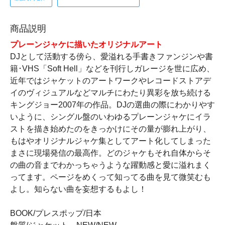
商品説明
プレーンジャケに描いたオリジナルアート
DJとして活動する傍ら、愛溢れる手書きファンジンや書
籍･VHS「Soft Hell」などを刊行しガレージを世に広め、
近年ではジャケットのアートワークやレコードストアデ
イのヴィジュアルなどマルチにわたり異彩を放ち続ける
キングジョー2007年の作品。DJの選曲の際にわかりやす
いように、シングル盤のいわゆるプレーンジャケにイラ
ストを描き始めたのをきっかけにその量が膨れ上がり、
もはやオリジナルジャケ集としてアート化してしまった
まさに現場発信の最高作。どのジャケもそれ自体からそ
の曲の音までわかっちゃうような躍動感と愛に溢れまく
ってます。ページをめくって知ってる曲を見て微笑むも
よし。知らない曲を妄想するもよし！
BOOK/プレスポップ/日本