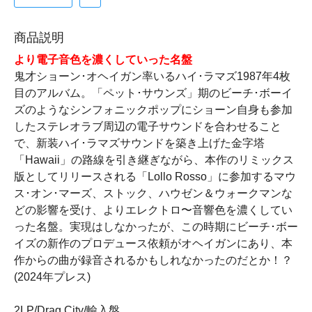
商品説明
より電子音色を濃くしていった名盤
鬼才ショーン･オヘイガン率いるハイ･ラマズ1987年4枚
目のアルバム。「ペット･サウンズ」期のビーチ･ボーイ
ズのようなシンフォニックポップにショーン自身も参加
したステレオラブ周辺の電子サウンドを合わせること
で、新装ハイ･ラマズサウンドを築き上げた金字塔
「Hawaii」の路線を引き継ぎながら、本作のリミックス
版としてリリースされる「Lollo Rosso」に参加するマウ
ス･オン･マーズ、ストック、ハウゼン＆ウォークマンな
どの影響を受け、よりエレクトロ〜音響色を濃くしてい
った名盤。実現はしなかったが、この時期にビーチ･ボー
イズの新作のプロデュース依頼がオヘイガンにあり、本
作からの曲が録音されるかもしれなかったのだとか！？
(2024年プレス)
2LP/Drag City/輸入盤