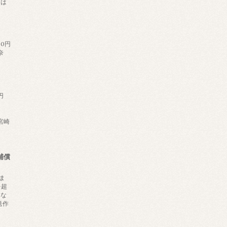
日は
。
60円
奈
円
,宮崎
補償
ま
を超
にな
送作