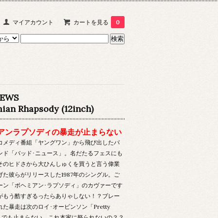
マイアカウント
カートを見る
0
NEWS
ian Rhapsody (12inch)
アンラプソディの暴走が止まらない
のコメディ番組「ヤングワン」から飛び出したパ
ンド「バッド･ニュース」。名だたるフェスにも
そのヒドさから大ひんしゅくを買うと言う偉業
げた彼らがリリースした1987年のシングル。ご
ーン「ボヘミアン･ラプソディ」のカヴァーです
がもう酷すぎるったらありゃしない！？ブレー
た暴走は次のロイ･オービンソン「Pretty
n」でも止まらない。これ本家に怒られないの？？