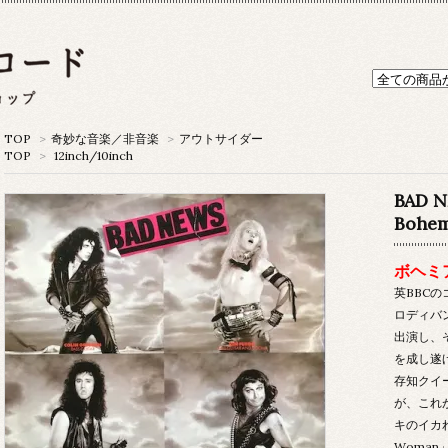
TOP
>
奇妙な音楽／非音楽
>
アウトサイダー
TOP
>
12inch/10inch
BAD 
Bohem
ボヘミ
英BBC
ロディバ
出演し、
を成し遂
存知クイ
が、これ
キのイカれ
Woma