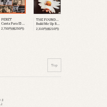
THE FOUNDATIONS
PERET
Canta Para El Cine (LP)
Build Me Up Buttercup (LP)
2,750円(税250円)
2,310円(税210円)
Top
きま
によ