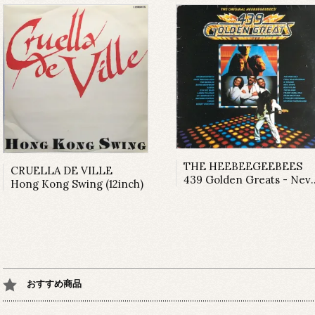
THE HEEBEEGEEBEES
CRUELLA DE VILLE
439 Golden Greats - Never Mind The Originals Here's The HeeBeeGeeBees (LP)
Hong Kong Swing (12inch)
おすすめ商品