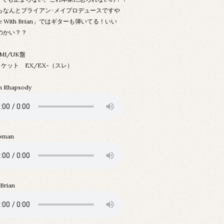
らなんとブライアン･メイプロデュースですや
e With Brian」ではギターも弾いてる！いい
のかい？？
EMI/UK盤
ケット EX/EX-（スレ）
n Rhapsody
Woman
 Brian