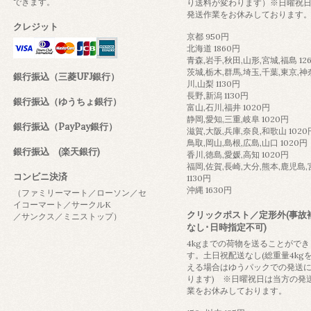
できます。
り送料が変わります）※日曜祝
発送作業をお休みしております
クレジット
京都 950円
北海道 1860円
青森,岩手,秋田,山形,宮城,福島 12
茨城,栃木,群馬,埼玉,千葉,東京,神
銀行振込（三菱UFJ銀行）
川,山梨 1130円
長野,新潟 1130円
銀行振込（ゆうちょ銀行）
富山,石川,福井 1020円
静岡,愛知,三重,岐阜 1020円
銀行振込（PayPay銀行）
滋賀,大阪,兵庫,奈良,和歌山 1020
鳥取,岡山,島根,広島,山口 1020円
銀行振込 (楽天銀行)
香川,徳島,愛媛,高知 1020円
福岡,佐賀,長崎,大分,熊本,鹿児島
コンビニ決済
1130円
沖縄 1630円
（ファミリーマート／ローソン／セ
イコーマート／サークルK
クリックポスト／定形外(事故
／サンクス／ミニストップ）
なし･日時指定不可)
4kgまでの荷物を送ることができ
す。土日祝配送なし(総重量4kg
える場合はゆうパックでの発送
ります) ※日曜祝日は当方の発
業をお休みしております。