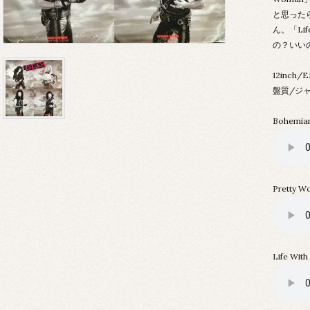
と思った
ん。「Lif
の？いい
12inch/
盤質/ジャ
Bohemia
Pretty 
Life With