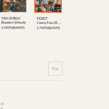
YMA SUMAC
PERET
Mambo! (10inch)
Canta Para El Cine (LP)
4,290円(税390円)
2,750円(税250円)
Top
きま
によ