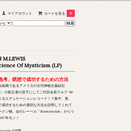
マイアカウント
カートを見る
0
H M.LEWIS
cience Of Mysticism (LP)
熟考、瞑想で成功するための方法
会組織であるアメリカの古代神秘主義結社
RC」の創立者の息子にして二代目会長ラルフ･M･
よるエデュケーションレコード！？集中、熟
で成功するための適切な方法を説明してくれて
クン物。会のレーベル「Rosicrucian」からリ
967年モノ！
crucian/US盤