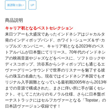
新譜取り扱い
LP
商品説明
キャリア初となるベストセレクション
来日ツアーも大盛況であったインドネシアはジャカルタ
発のインディポップバンド、ホワイト･シューズ＆ザ･カ
ップルズ･カンパニー、キャリア初となる2023年のベス
トアルバムが日本盤にてリリース。70年代のインドネシ
アの映画音楽やジャズなどをベースに、ソフトロックや
ディスコポップ、渋谷系からシティポップにも通じるエ
ヴァーグリーンサウンドで世界のリスナーを魅了する彼
らの珠玉の名曲たち。現在ではインドネシア本国でもオ
リジナル入手困難となっている最初期2005年から2013年
までの音源で構成された、まさに痒い所に手が届くセレ
クト。そしてこだわりのモノラル仕様、さらに日本盤ボ
ーナストラックにはセルフカヴァーとなる「Topstar」の
日本語ヴァージョン収録です！