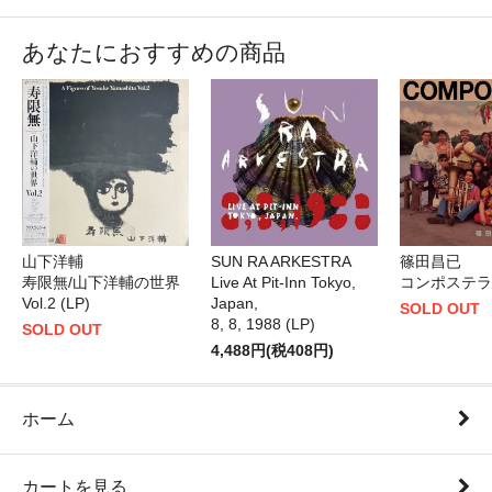
あなたにおすすめの商品
山下洋輔
SUN RA ARKESTRA
篠田昌已
寿限無/山下洋輔の世界
Live At Pit-Inn Tokyo,
コンポステラ (
Vol.2 (LP)
Japan,
SOLD OUT
8, 8, 1988 (LP)
SOLD OUT
4,488円(税408円)
ホーム
カートを見る