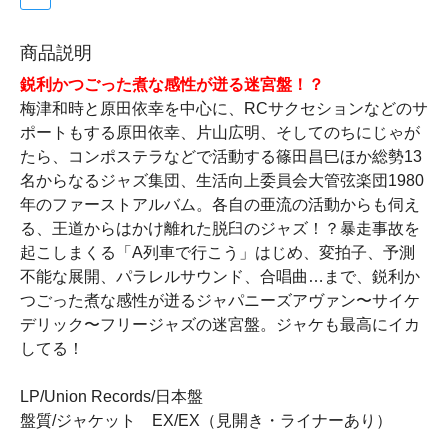
商品説明
鋭利かつごった煮な感性が迸る迷宮盤！？
梅津和時と原田依幸を中心に、RCサクセションなどのサ
ポートもする原田依幸、片山広明、そしてのちにじゃが
たら、コンポステラなどで活動する篠田昌巳ほか総勢13
名からなるジャズ集団、生活向上委員会大管弦楽団1980
年のファーストアルバム。各自の亜流の活動からも伺え
る、王道からはかけ離れた脱臼のジャズ！？暴走事故を
起こしまくる「A列車で行こう」はじめ、変拍子、予測
不能な展開、パラレルサウンド、合唱曲…まで、鋭利か
つごった煮な感性が迸るジャパニーズアヴァン〜サイケ
デリック〜フリージャズの迷宮盤。ジャケも最高にイカ
してる！
LP/Union Records/日本盤
盤質/ジャケット EX/EX（見開き・ライナーあり）