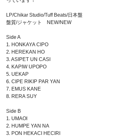
っています！
LP/Chikar Studio/Tuff Beats/日本盤
盤質/ジャケット NEW/NEW
Side A
1. HONKAYA CIPO
2. HEREKAN HO
3. ASIPET UN CASI
4. KAPIW UPOPO
5. UEKAP
6. CIPE RIKIP PAR YAN
7. EMUS KANE
8. RERA SUY
Side B
1. UMAOI
2. HUMPE YAN NA
3. PON HEKACI HECIRI