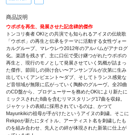
商品説明
ウポポを再生、発展させた記念碑的傑作
トンコリ奏者 OKIとの共演でも知られるアイヌの伝統歌
「ウポポ」の再生と伝承をテーマに活動する女性ヴォー
カルグループ、マレウレウ2012年のアルバムがアナログ
化。楽譜を残さず、主に口伝で受け継つがれたウポポの
再生と、現行のモノとして発展させていく気概が詰まっ
た傑作。節回しの掛け合い〜アンサンブルが次第に生み
出していくアンビエント〜ダブ、そしてトランス感覚な
ど音領域が無限に広がっていく陶酔のグルーヴ。全20曲
のCD盤から、プロデューサーを務めたOKIにより新たに
ミックスされた8曲を含むリマスタリング17曲を収録。
ジャケットの表紙に採用されているのは、かつて
Mayunkikiの祖母が手がけたというアイヌの刺繍。そこに
Rekpoが新たにタイトル、アーティスト名を刺繍したも
のを組み合わせ、先人との絆が体現された新装に仕上が