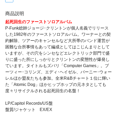
商品説明
起死回生のファーストソロアルバム
P-Funk総帥ジョージ･クリントンが個人名義でリリース
した1982年のファーストソロアルバム。ワーナーとの契
約解除、ツアーのキャンセルなど大所帯のバンド運営が
困難な台所事情もあって編成としてはこじんまりとして
いますが、その穴をシンセなどエレクトリック部門で盛
りに盛った所にしっかりとクリントンの変態性が爆発し
ています。タイトルもズバリ「Computer Games」。ブ
ーツィー･コリンズ、エディ･ヘイゼル、バーニー･ウォー
レルほか盟友たちも参加。全米R&Bチャート１位に輝い
た「Atomic Dog」ほかヒップホップの元ネタとしても
度々リサイクルされる起死回生の名盤！
LP/Capitol Records/US盤
盤質/ジャケット EX/EX