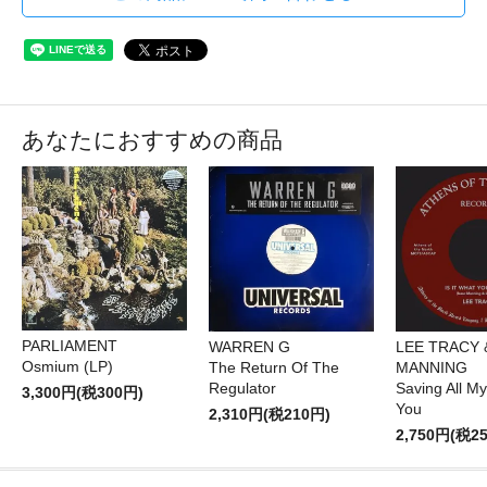
あなたにおすすめの商品
PARLIAMENT
WARREN G
LEE TRACY 
Osmium (LP)
The Return Of The
MANNING
Regulator
Saving All My
3,300円(税300円)
You
2,310円(税210円)
2,750円(税2