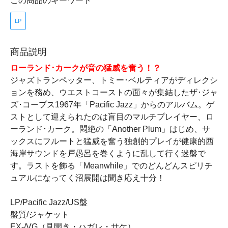
この商品のキーワード
LP
商品説明
ローランド･カークが音の猛威を奮う！？
ジャズトランペッター、トミー･ベルティアがディレクシ
ョンを務め、ウエストコーストの面々が集結したザ･ジャ
ズ･コープス1967年「Pacific Jazz」からのアルバム。ゲ
ストとして迎えられたのは盲目のマルチプレイヤー、ロ
ーランド･カーク。悶絶の「Another Plum」はじめ、サ
ックスにフルートと猛威を奮う独創的プレイが健康的西
海岸サウンドを戸愚呂を巻くように乱して行く迷盤で
す。ラストを飾る「Meanwhile」でのどんどんスピリチ
ュアルになってく沼展開は聞き応え十分！
LP/Pacific Jazz/US盤
盤質/ジャケット
EX-/VG（見開き・ハガレ・サケ）