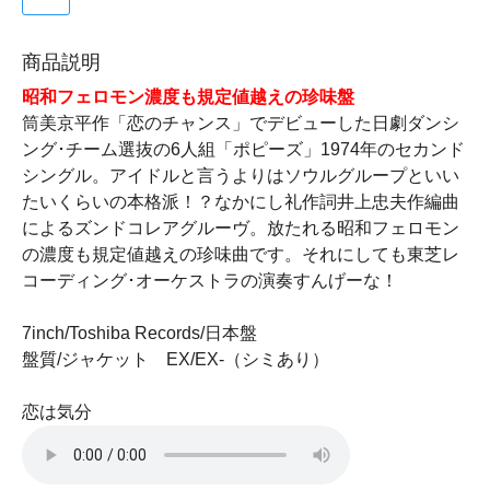
商品説明
昭和フェロモン濃度も規定値越えの珍味盤
筒美京平作「恋のチャンス」でデビューした日劇ダンシ
ング･チーム選抜の6人組「ポピーズ」1974年のセカンド
シングル。アイドルと言うよりはソウルグループといい
たいくらいの本格派！？なかにし礼作詞井上忠夫作編曲
によるズンドコレアグルーヴ。放たれる昭和フェロモン
の濃度も規定値越えの珍味曲です。それにしても東芝レ
コーディング･オーケストラの演奏すんげーな！
7inch/Toshiba Records/日本盤
盤質/ジャケット EX/EX-（シミあり）
恋は気分