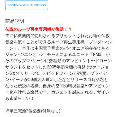
BOOK/ZINE/VISUAL/GOODS
商品説明
伝説のループ再生専用機が復活！？
主に仏教圏内で使用されるプリセットされたお経や仏教
音楽を流すことができるループ再生専用機「ブッダ･マシ
ーン」。本作は中国電子音楽のパイオニア的存在である
ジャン･ジエンとラオ･チャオによるユニット「FM3」が
そのブッダマ･シーンに数種類のアンビエント〜ドローン
サウンドをセットした2005年初号機の再発 (ヴァージョ
ン5までリリース)。デビッド･バーンが絶賛。ブライア
ン･イーノが50個大人買いしたなどリリース当時話題と
なった伝説の名機。自身の空間の環境音楽〜アンビエン
ト化を計れる逸品です。ガジェット感あふれるデザイン
も素晴らしい！
※単三電池2個必要(付属なし)