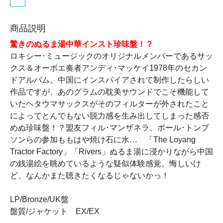
商品説明
驚きのぬるま湯中華インスト珍味盤！？
ロキシー･ミュージックのオリジナルメンバーであるサッ
クス＆オーボエ奏者アンディ･マッケイ1978年のセカン
ドアルバム。中国にインスパイアされて制作したらしい
作品ですが、あのグラムの耽美サウンドでこそ機能して
いたヘタウマサックスがそのフィルターが外されたこと
によってとんでもない脱力感を生み出してしまった感否
めぬ珍味盤！？盟友フィル･マンザネラ、ポール･トンプ
ソンらの参加ももはや焼け石に水… 「The Loyang
Tractor Factory」「Rivers」ぬるま湯に浸かりながら中国
の銭湯絵を眺めているような疑似体験感覚。悔しいけ
ど、なんかまた聴きたくなるじゃないかっ！
LP/Bronze/UK盤
盤質/ジャケット EX/EX