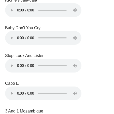
Richie's Jala-Jala
Baby Don't You Cry
Stop, Look And Listen
Cabo E
3 And 1 Mozambique