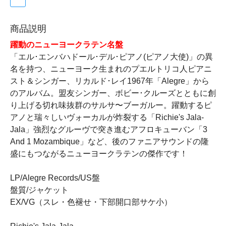
商品説明
躍動のニューヨークラテン名盤
「エル･エンバハドール･デル･ピアノ(ピアノ大使)」の異
名を持つ、ニューヨーク生まれのプエルトリコ人ピアニ
スト＆シンガー、リカルド･レイ1967年「Alegre」から
のアルバム。盟友シンガー、ボビー･クルーズとともに創
り上げる切れ味抜群のサルサ〜ブーガルー。躍動するピ
アノと瑞々しいヴォーカルが炸裂する「Richie's Jala-
Jala」強烈なグルーヴで突き進むアフロキューバン「3
And 1 Mozambique」など、後のファニアサウンドの隆
盛にもつながるニューヨークラテンの傑作です！
LP/Alegre Records/US盤
盤質/ジャケット
EX/VG（スレ・色褪せ・下部開口部サケ小）