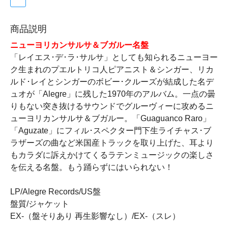
商品説明
ニューヨリカンサルサ＆ブガルー名盤
「レイエス･デ･ラ･サルサ」としても知られるニューヨー
ク生まれのプエルトリコ人ピアニスト＆シンガー、リカ
ルド･レイとシンガーのボビー･クルーズが結成した名デ
ュオが「Alegre」に残した1970年のアルバム。一点の曇
りもない突き抜けるサウンドでグルーヴィーに攻めるニ
ューヨリカンサルサ＆ブガルー。「Guaguanco Raro」
「Aguzate」にフィル･スペクター門下生ライチャス･ブ
ラザーズの曲など米国産トラックを取り上げた、耳より
もカラダに訴えかけてくるラテンミュージックの楽しさ
を伝える名盤。もう踊らずにはいられない！
LP/Alegre Records/US盤
盤質/ジャケット
EX-（盤そりあり 再生影響なし）/EX-（スレ）