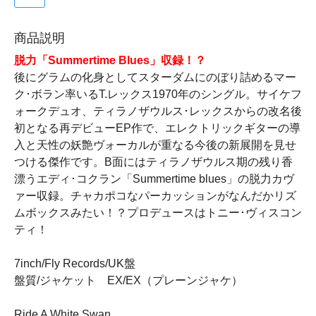
商品説明
脱力「Summertime Blues」収録！？
後にグラムの化身としてスターダムにのぼり詰めるマー
ク･ボラン率いるT.レックス1970年のシングル。サイケフ
ォークデュオ、ティラノザウルス･レックスからの改名後
初となる再デビューEP作で、エレクトリックギターの導
入と天性の妖艶ヴォーカルが重なる今後の新展開を見せ
つける傑作です。B面にはティラノザウルス期の残り香
漂うエディ･コクラン「Summertime blues」の脱力カヴ
ァー収録。チャカポコなパーカッションがなんだかリズ
ムボックスみたい！？プロデュースはトニー･ヴィスコン
ティ！
7inch/Fly Records/UK盤
盤質/ジャケット EX/EX（プレーンジャケ）
Ride A White Swan