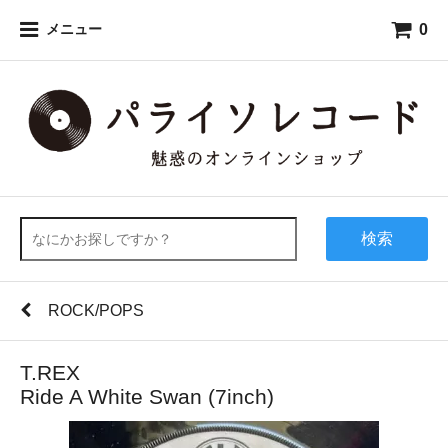
0
メニュー
検索
ROCK/POPS
T.REX
Ride A White Swan (7inch)