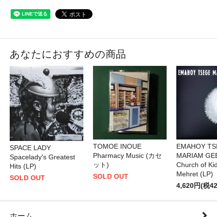
あなたにおすすめの商品
TOMOE INOUE
EMAHOY TS
SPACE LADY
Pharmacy Music (カセ
MARIAM GE
Spacelady's Greatest
ット)
Church of Ki
Hits (LP)
Mehret (LP)
SOLD OUT
SOLD OUT
4,620円(税4
ホーム