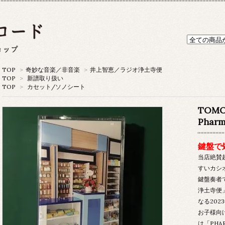
TOP
>
奇妙な音楽／非音楽
>
井上智恵／ラジオ浄土寺便
TOP
>
新譜取り扱い
TOP
>
カセット/ソノシート
TOMO
Phar
鍵盤で
当店絶賛
すいカシオ/
鍵盤奏者
浄土寺便
なる20
お子様向
は「PHA