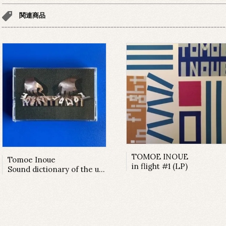
関連商品
TOMOE INOUE
Tomoe Inoue
in flight #1 (LP)
Sound dictionary of the universe for children (カセット+DL)