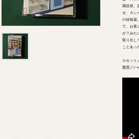
期症状、
せ、カシ
の珍味薬
て、お客
が？みた
取り出し
ことあっ
カセット
盤質/ジャ