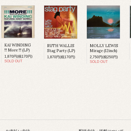
KAI WINDING
MOLLY LEWIS
RUTH WALLIS
!!! More !!! (LP)
Mirage (12inch)
Stag Party (LP)
1,870円(税170円)
2,750円(税250円)
1,870円(税170円)
SOLD OUT
SOLD OUT