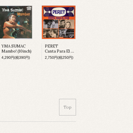
YMA SUMAC
PERET
Mambo! (10inch)
Canta Para El Cine (LP)
4,290円(税390円)
2,750円(税250円)
Top