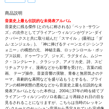
商品説明
音楽史上最も伝説的な未発表アルバム
音楽史に残る傑作 (とのちに称される)「ペット･サウン
ズ」の次作としてブライアン･ウィルソンがヴァン･ダイ
ク･パークスと共に取り組んだ「スマイル 」(最初は「ダ
ム･エンジェル」)。「神に捧げるティーンエイジ･シンフ
ォニー」の構想の元、 神秘主義、ロックンロール・ポッ
プス以前、ドゥーワップ、ジャズ、ラグタイム、ムジー
ク・コンクレート、クラシック、アメリカ史、詩、スピ
リチュアリティ、漫画などから影響を受けた、言葉の絵
画、 テープ操作、音楽音響の実験、青春と無邪気さのテ
ーマ、喜劇的な幕間などを盛り込もうとするも、ブライ
アンの精神状態の悪化などから音楽史上最も伝説的な未
発表アルバムとなった本作は、2004に37年の時を経てブ
ライアン･ウィルソンのソロ名義により再録され日の目を
見るされることになりますが、こちらは当時のレッキン
グ･クルーとのセッション音源から予定されていた完成像