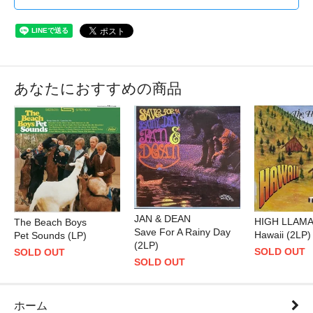
あなたにおすすめの商品
JAN & DEAN
HIGH LLAM
The Beach Boys
Save For A Rainy Day
Hawaii (2LP)
Pet Sounds (LP)
(2LP)
SOLD OUT
SOLD OUT
SOLD OUT
ホーム