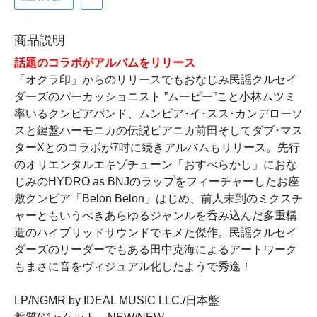
商品説明
話題のコラボがアルバムをリリース
「オクラ印」からのリリースでもおなじみ民謡クルセイ
ダーズのパーカッショニスト ”ムーピー”こと小林ムツミ
率いるクンビアバンド、ムンビア･イ･スス･カンデローソ
スと鍵盤ハーモニカの伝説ピアニカ前田そしてダブ･マス
ターXとのコラボが7吋に続きアルバムもリリース。先行
のオリエンタルエキゾチューン「おすべらかし」におな
じみのHYDRO as BNJのラップをフィーチャーしたお座
敷クンビア「Belon Belon」はじめ、前人未到のミクスチ
ャーともいうべきあらゆるジャンルを呑み込んだ多重構
造のハイブリッドサウンドでキメた傑作。民謡クルセイ
ダーズのリーダーでもある田中克海によるアートワーク
もまさに音をヴィジュアル化したようで秀逸！
LP/NGMR by IDEAL MUSIC LLC./日本盤