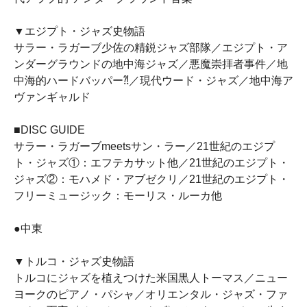
▼エジプト・ジャズ史物語
サラー・ラガーブ少佐の精鋭ジャズ部隊／エジプト・ア
ンダーグラウンドの地中海ジャズ／悪魔崇拝者事件／地
中海的ハードバッパー⁈／現代ウード・ジャズ／地中海ア
ヴァンギャルド
■DISC GUIDE
サラー・ラガーブmeetsサン・ラー／21世紀のエジプ
ト・ジャズ①：エフテカサット他／21世紀のエジプト・
ジャズ②：モハメド・アブゼクリ／21世紀のエジプト・
フリーミュージック：モーリス・ルーカ他
●中東
▼トルコ・ジャズ史物語
トルコにジャズを植えつけた米国黒人トーマス／ニュー
ヨークのピアノ・パシャ／オリエンタル・ジャズ・ファ