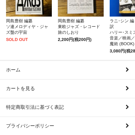
岡島豊樹 編纂
岡島豊樹 編纂
ラニ･シン 
ソ連メロディヤ・ジャ
東欧ジャズ・レコード
訳
ズ盤の宇宙
旅のしおり
ハリー･スミ
音楽／映画／
SOLD OUT
2,200円(税200円)
魔術 (BOOK)
3,080円(税2
ホーム
カートを見る
特定商取引法に基づく表記
プライバシーポリシー