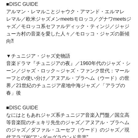
■DISC GUIDE
アルマン・レマルことジャウク・アマンド・エルマレ゠
レマル／欧米ジャズメンmeetsモロッコ／グナワmeetsジ
ャズ／モロッコ系セファルディック・ティンジ／ジャジ
ューカ村の音楽を愛した人々／モロッコ・ジャズの新傾
向⁈
▼チュニジア・ジャズ史物語
音楽ドラマ『チュニジアの夜』／1960年代のジャズ・シ
ーン／ジャズ・ロック～ジャズ・ファンク世代：マール
ーフとの使い分け／アヌアル・ブラヘム（ウード）の世
界／21世紀のチュニジア産地中海ジャズ／「アラブの
春」後
■DISC GUIDE
なにはともあれジャズ系チュニジア音楽入門盤／国立高
等音楽院のチェキリ先生のジャズ／アヌアル・ブラヘム
のジャズ／ダファル・ユーセフ（ウード）のジャズ／現
代アラブ的“アンダーグラウンド音楽”