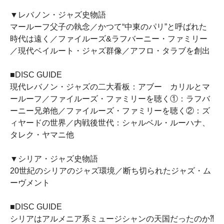
▼レバノン・ジャズ史物語
マールーフ父子の執念／かつて“中東のパリ”と呼ばれた
時代は遠く／ファイルーズ&ラフバーニー・ファミリー
／現代ベイルート・ジャズ群像／アフロ・タラブを創出
■DISC GUIDE
現代レバノン・ジャズの二大看板：アブー゠カリルとマ
ールーフ／ファイルーズ・ファミリーを聴く①：ラフバ
ーニー兄弟他／ファイルーズ・ファミリーを聴く②：ズ
ィヤードの世界／内戦後世代：シャルベル・ルーハナ、
タレク・ヤマニ他
▼シリア・ジャズ史物語
20世紀のシリアのジャズ環境／断ち切られたジャズ・ム
ーヴメント
■DISC GUIDE
シリアはアルメニア系ミュージシャンの天国だったのか⁈