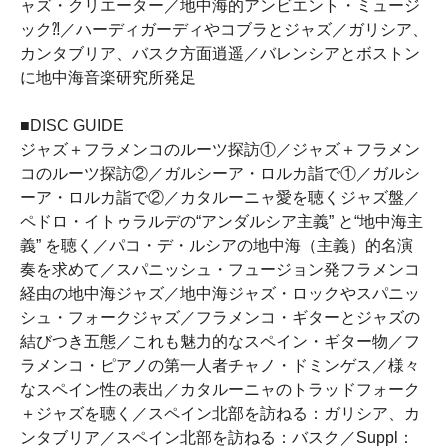
ャズ・クリエーター／地中海的アンビエント・ミュージ
ック⁈／ハーディガーディやコブラとジャズ／ガリシア、
カンタブリア、バスク方面逍遥／バレンシアとボストン
に地中海音楽研究所発足
■DISC GUIDE
ジャズ＋フラメンコのルーツ探訪①／ジャズ＋フラメン
コのルーツ探訪②／ガルシーア・ロルカ詣で①／ガルシ
ーア・ロルカ詣で②／カタルーニャ愛を聴くジャズ盤／
ペドロ・イトゥラルデの“アンダルシア主義” と“地中海主
義” を聴く／パコ・デ・ルシアの地中海（主義）的名演
奏を求めて／スパニッシュ・フュージョン発フラメンコ
経由の地中海ジャズ／地中海ジャズ・ロックやスパニッ
シュ・フォークジャズ／フラメンコ・ギターとジャズの
結びつき五態／これも魅力的なスペイン・ギター物／フ
ラメンコ・ピアノの第一人者チャノ・ドミンゲス／様々
なスペイン性の表出／カタルーニャのトラッドフォーク
＋ジャズを聴く／スペイン北部を訪ねる：ガリシア、カ
ンタブリア／スペイン北部を訪ねる：バスク／Suppl：