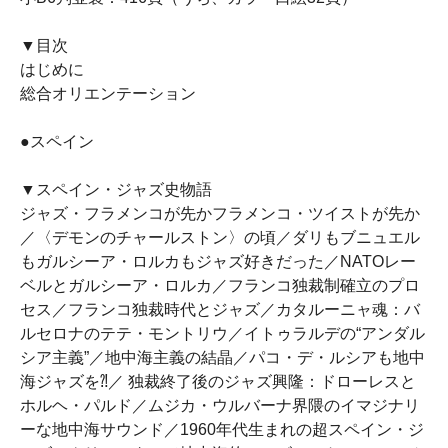
▼目次
はじめに
総合オリエンテーション
●スペイン
▼スペイン・ジャズ史物語
ジャズ・フラメンコが先かフラメンコ・ツイストが先か
／〈デモンのチャールストン〉の頃／ダリもブニュエル
もガルシーア・ロルカもジャズ好きだった／NATOレー
ベルとガルシーア・ロルカ／フランコ独裁制確立のプロ
セス／フランコ独裁時代とジャズ／カタルーニャ魂：バ
ルセロナのテテ・モントリウ／イトゥラルデの“アンダル
シア主義”／地中海主義の結晶／パコ・デ・ルシアも地中
海ジャズを⁈／ 独裁終了後のジャズ興隆：ドローレスと
ホルヘ・パルド／ムジカ・ウルバーナ界隈のイマジナリ
ーな地中海サウンド／1960年代生まれの超スペイン・ジ