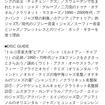
ンクの至宝〈チェチェン・クズ〉／スウェーデンで生ま
れたトルコ・ジャズ・グループ／二刀流のトゥナ・オテ
ネル／クラリネット・マスターズ／1990～2000年代：ア
クバンク・ジャズ祭の刺激／小アジア（アナトリア）的
ジャズ⁈／現代のジプシー音楽＋ジャズ／スーフィー音楽
とジャズ／フレットレスとのツイン・ネック・ギターを
使う理由
■DISC GUIDE
“トルコ音楽大使”ピアノ・パシャ（エルドアン・チャプ
リ）の足跡／1960～70年代ジャズ&ファンクをさささっ
とさらおう／謎めくウミト・アクス・オーケストラ／マ
フィー・ファライとオカイ・テミズ（オリエンタル・ウ
ィンド）／オカイ・テミズの地中海ジャズ名盤／オテネ
ルの“ジャズの宴”（シャンリク）／クラリネット名盤探
訪①：グンデゲシュとエルキョセ／クラリネット名盤探
訪②：ムスタファ・カンディラル／アクバンク・エイジ
のジャズ①／アクバンク・エイジのジャズ②／アジアミ
ノルのオリエンタル・ジャズ／ヒュシュヌ・シェンレン