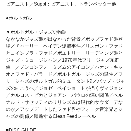
ピアニスト／Suppl：ピアニスト、トランペッター他
●ポルトガル
▼ポルトガル・ジャズ史物語
なかなかジャズ盤が出なかった背景／ポップファド盤登
場／チャーリー・ヘイデン逮捕事件／リスボン・ファド
とコインブラ・ファド／ポエトリー・リーディング盤と
ジャズ・ミュージシャン／1970年代フリージャズ系群
像 ／ノンコンフォーミズムのアイコン／ハオン・キャ
オとファド・バラード／ポルトガル・ジャズの誕生／フ
リージャズのポルトガル的ミュータント⁈／バップ・ジャ
ズの向こうへ／ジョゼ・ペイショートが描くヴィジョン
／カルロス・ビカとジョアン・パウロの深い関係／ベル
ナルド・サセッティのリリシズムは現代的サウダーデな
のか／アップデートしたファド界やフォーク音楽界とジ
ャズの関係／躍進するClean Feedレーベル
■DISC GUIDE