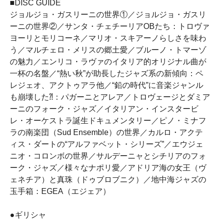
■DISC GUIDE
ジョルジョ・ガスリーニの世界①／ジョルジョ・ガスリ
ーニの世界②／サンタ・チェチーリアOBたち：トロヴァ
ヨーリとモリコーネ／マリオ・スキアーノらしさを味わ
う／マルチェロ・メリスの郷土愛／ブルーノ・トマーゾ
の魅力／エンリコ・ラヴァのイタリア的オリジナル曲が
一杯の名盤／“熱い秋”が助長したジャズ系の新傾向：ペ
レジェオ、アクトゥアラ他／“鉛の時代”に音楽ジャンル
も崩壊した⁈：パガーニとアレア／トロヴェージとダミア
ーニのフォーク・ジャズ／イタリアン・インスタービ
レ・オーケストラ誕生ドキュメンタリー／ピノ・ミナフ
ラの南楽団（Sud Ensemble）の世界／カルロ・アクテ
ィス・ダートの“アルファベット・シリーズ”／エウジェ
ニオ・コロンボの世界／サルデーニャとシチリアのフォ
ーク・ジャズ／様々なナポリ愛／アドリア海の女王（ヴ
ェネチア）と真珠（ドゥブロブニク）／地中海ジャズの
玉手箱：EGEA（エジェア）
●ギリシャ