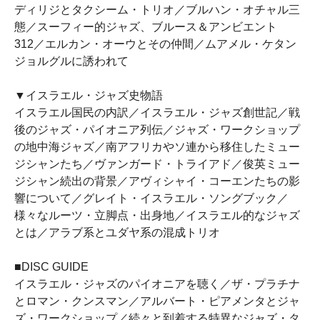
ディリジとタクシーム・トリオ／ブルハン・オチャル三
態／スーフィー的ジャズ、ブルース＆アンビエント
312／エルカン・オーウとその仲間／ムアメル・ケタン
ジョルグルに誘われて
▼イスラエル・ジャズ史物語
イスラエル国民の内訳／イスラエル・ジャズ創世記／戦
後のジャズ・パイオニア列伝／ジャズ・ワークショップ
の地中海ジャズ／南アフリカやソ連から移住したミュー
ジシャンたち／ヴァンガード・トライアド／俊英ミュー
ジシャン続出の背景／アヴィシャイ・コーエンたちの影
響について／グレイト・イスラエル・ソングブック／
様々なルーツ・立脚点・出身地／イスラエル的なジャズ
とは／アラブ系とユダヤ系の混成トリオ
■DISC GUIDE
イスラエル・ジャズのパイオニアを聴く／ザ・プラチナ
とロマン・クンスマン／アルバート・ピアメンタとジャ
ズ・ワークショップ／続々と到着する特異なジャズ・タ