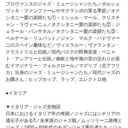
プロヴァンスのジャズ・ミュージシャンたち／ボルシェ
ヴィキ・ファンファーレやサクランボの実る季節／オク
シタニー愛の楽師たち①：ミシェル・マール、クリスチ
ャン・ラヴィーニュ／オクシタニー愛の楽師たち②：ジ
ェラール・パンサネル／オクシタニー愛の楽師たち③：
ベルナール・リュバット／ジャン゠マルク・パドヴァー
ニのスペイン趣味など／ヴィエラルー：ヴァランタン・
クラストリエと伝統／現代バスクの即興音楽：ベニャ
ト・アシアリーと伝統／南欧と地中海の音の交わりが産
むイマジナリー・フォルクロール／マグリブ（北アフリ
カ）出身のジャズ・ミュージシャンたち／現代ジャズの
お隣さん：ヒップホップ、ラップ、エレクトロ他
●イタリア
▼イタリア・ジャズ史物語
日本におけるイタリア年の奇跡／ジャズにはシチリアの
遺伝子がある⁈／未来派のジャズ観／ムッソリーニ政権と
ジャズ／1950～60年代のモダンジャズ牽引者たち／ジョ