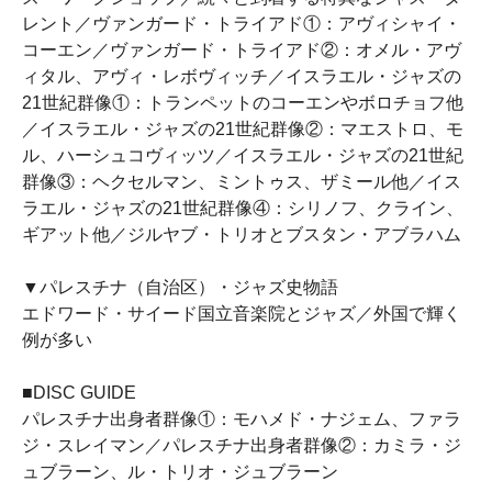
レント／ヴァンガード・トライアド①：アヴィシャイ・
コーエン／ヴァンガード・トライアド②：オメル・アヴ
ィタル、アヴィ・レボヴィッチ／イスラエル・ジャズの
21世紀群像①：トランペットのコーエンやボロチョフ他
／イスラエル・ジャズの21世紀群像②：マエストロ、モ
ル、ハーシュコヴィッツ／イスラエル・ジャズの21世紀
群像③：ヘクセルマン、ミントゥス、ザミール他／イス
ラエル・ジャズの21世紀群像④：シリノフ、クライン、
ギアット他／ジルヤブ・トリオとブスタン・アブラハム
▼パレスチナ（自治区）・ジャズ史物語
エドワード・サイード国立音楽院とジャズ／外国で輝く
例が多い
■DISC GUIDE
パレスチナ出身者群像①：モハメド・ナジェム、ファラ
ジ・スレイマン／パレスチナ出身者群像②：カミラ・ジ
ュブラーン、ル・トリオ・ジュブラーン