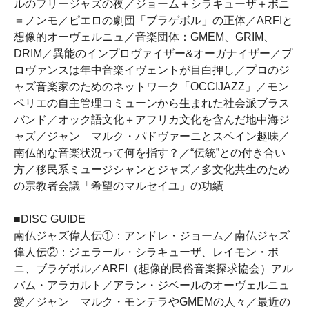
ルのフリージャズの夜／ジョーム＋シラキューザ＋ボニ
＝ノンモ／ピエロの劇団「ブラゲボル」の正体／ARFIと
想像的オーヴェルニュ／音楽団体：GMEM、GRIM、
DRIM／異能のインプロヴァイザー&オーガナイザー／プ
ロヴァンスは年中音楽イヴェントが目白押し／プロのジ
ャズ音楽家のためのネットワーク「OCCIJAZZ」／モン
ペリエの自主管理コミューンから生まれた社会派ブラス
バンド／オック語文化＋アフリカ文化を含んだ地中海ジ
ャズ／ジャン゠マルク・パドヴァーニとスペイン趣味／
南仏的な音楽状況って何を指す？／“伝統”との付き合い
方／移民系ミュージシャンとジャズ／多文化共生のため
の宗教者会議「希望のマルセイユ」の功績
■DISC GUIDE
南仏ジャズ偉人伝①：アンドレ・ジョーム／南仏ジャズ
偉人伝②：ジェラール・シラキューザ、レイモン・ボ
ニ、ブラゲボル／ARFI（想像的民俗音楽探求協会）アル
バム・アラカルト／アラン・ジベールのオーヴェルニュ
愛／ジャン゠マルク・モンテラやGMEMの人々／最近の