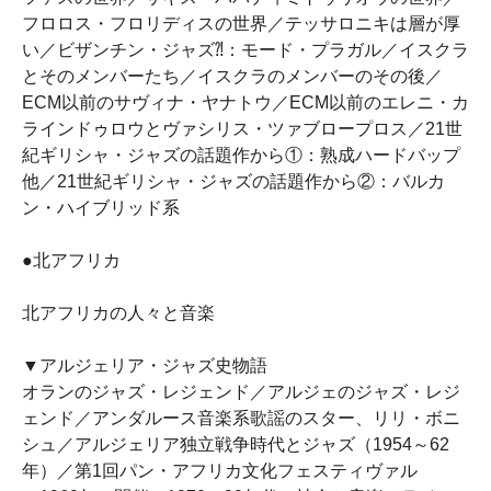
フロロス・フロリディスの世界／テッサロニキは層が厚
い／ビザンチン・ジャズ⁈：モード・プラガル／イスクラ
とそのメンバーたち／イスクラのメンバーのその後／
ECM以前のサヴィナ・ヤナトウ／ECM以前のエレニ・カ
ラインドゥロウとヴァシリス・ツァブロープロス／21世
紀ギリシャ・ジャズの話題作から①：熟成ハードバップ
他／21世紀ギリシャ・ジャズの話題作から②：バルカ
ン・ハイブリッド系
●北アフリカ
北アフリカの人々と音楽
▼アルジェリア・ジャズ史物語
オランのジャズ・レジェンド／アルジェのジャズ・レジ
ェンド／アンダルース音楽系歌謡のスター、リリ・ボニ
シュ／アルジェリア独立戦争時代とジャズ（1954～62
年）／第1回パン・アフリカ文化フェスティヴァル