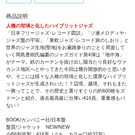
商品説明
人種の坩堝と化したハイブリットジャズ
「日本フリージャズ･レコード図説」「ソ連メロディヤ･
ジャズ盤の宇宙」「東欧ジャズ･レコード旅のしおり」と
世界のジャズ生地(聖地)をお遍路参りのごとく周遊して
いく岡島豊樹氏編纂のジャズガイド第4弾は「地中海」
がテーマ。鉄のカーテンを抜け出し陽当たり良好なヴァ
カンス地区へとやってきた今回は幾分開放的かと思いき
や、そこには様々な人種の坩堝と化した濃厚なハイブリ
ットジャズが生成されいた！？辺境、越境、それもまた
一興ってことで、その歴史と選りすぐりの約600枚をズ
ドーンと紹介。過去最高級に分厚い416頁。重量感もパ
ない！
BOOK/カンパニー社/日本盤
盤質/ジャケット NEW/NEW
小B6判並製：416頁（うち、カラー口絵32頁）