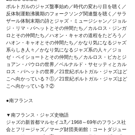
ポルトガルのジャズ盤事始め／時代の変わり目を聴く／
反体制運動沸騰期のフォークソング関連盤を聴く／サラ
ザール体制末期の詩とジャズ・ミュージシャン／ジョル
ジ・リマ・バヘットとその仲間たち／カルロス・ジンガ
ロとその仲間たち／ハオン・キャオの道程をたどろう／
ハオン・キャオとその仲間たち／かなり気になるジャズ
系らしき人々／かなり気になるジャズ系の人々／ジョ
ゼ・ペイショートとその仲間たち／カルロス・ビカとジ
ョアン・パウロの世界／ベルナルド・サセッティとカル
ロス・バヘットの世界／21世紀ポルトガル・ジャズはど
こへ向かっている？①／21世紀ポルトガル・ジャズはど
こへ向かっている？②
●南フランス
▼南フランス・ジャズ史物語
ジャズの新首都マルセイユ⁈／1968～69年のフランス社
会とフリージャズ／マーグ財団美術館：コートダジュー