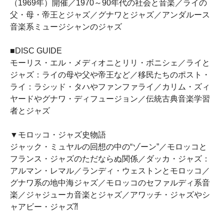
（1969年）開催／1970～90年代の社会と音楽／ライの
父・母・帝王とジャズ／グナワとジャズ／アンダルース
音楽系ミュージシャンのジャズ
■DISC GUIDE
モーリス・エル・メディオニとリリ・ボニシェ／ライと
ジャズ：ライの母や父や帝王など／移民たちのポスト・
ライ：ラシッド・タハやファンファライ／カリム・ズィ
ヤードやグナワ・ディフュージョン／伝統古典音楽学習
者とジャズ
▼モロッコ・ジャズ史物語
ジャック・ミュヤルの回想の中の“ゾーン”／モロッコと
フランス・ジャズのただならぬ関係／ダッカ・ジャズ：
アルマン・レマル／ランディ・ウェストンとモロッコ／
グナワ系の地中海ジャズ／モロッコのセファルディ系音
楽／ジャジューカ音楽とジャズ／アワッチ・ジャズやシ
ャアビー・ジャズ⁈