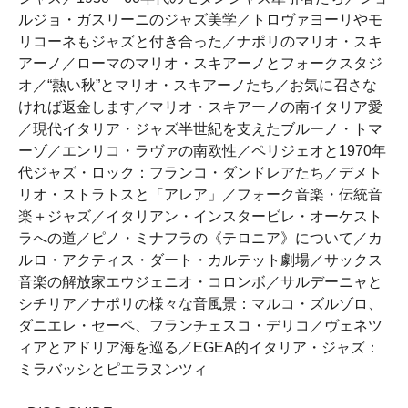
ルジョ・ガスリーニのジャズ美学／トロヴァヨーリやモ
リコーネもジャズと付き合った／ナポリのマリオ・スキ
アーノ／ローマのマリオ・スキアーノとフォークスタジ
オ／“熱い秋”とマリオ・スキアーノたち／お気に召さな
ければ返金します／マリオ・スキアーノの南イタリア愛
／現代イタリア・ジャズ半世紀を支えたブルーノ・トマ
ーゾ／エンリコ・ラヴァの南欧性／ペリジェオと1970年
代ジャズ・ロック：フランコ・ダンドレアたち／デメト
リオ・ストラトスと「アレア」／フォーク音楽・伝統音
楽＋ジャズ／イタリアン・インスタービレ・オーケスト
ラへの道／ピノ・ミナフラの《テロニア》について／カ
ルロ・アクティス・ダート・カルテット劇場／サックス
音楽の解放家エウジェニオ・コロンボ／サルデーニャと
シチリア／ナポリの様々な音風景：マルコ・ズルゾロ、
ダニエレ・セーペ、フランチェスコ・デリコ／ヴェネツ
ィアとアドリア海を巡る／EGEA的イタリア・ジャズ：
ミラバッシとピエラヌンツィ