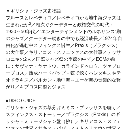
▼ギリシャ・ジャズ史物語
ブルースとレベティコ／レベティコから地中海ジャズは
生まれたか⁈／相次ぐクーデターと政権交代の時代：
1930～50年代／“エンターテインメントのルネサンス”期
のジャズ／クーデター続きの中でも経済成長／1974年自
由化が進む中スフィンクス誕生／Praxis（プラクシス）
の大仕事／キリアコス・スフェツァスの大仕事／テッサ
ロニキの2人／国際ジャズ祭の季節の中で／ECMの前
に：サヴィナ・ヤナトウ、カラインドゥロウ、ツァブロ
ープロス／熟成ハードバップ＋弦で聴くハジダキスやテ
オドラキス／バルカン～地中海～エーゲ海の音楽的な繋
がり／キプロス問題とジャズ
■DISC GUIDE
ギリシャ・ジャズの草分けミミス・プレッサスを聴く／
スフィンクス・ストーリー／プラクシス（Praxis）のギ
リシャ・ミュージシャン盤（抄）／キリアコス・スフェ
ツァスの世界／サキス・パパディミトゥリオウの世界／