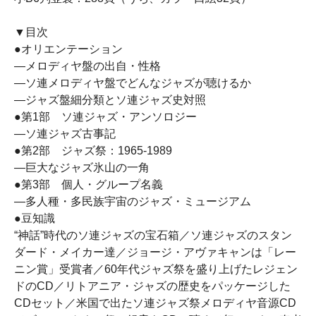
▼目次
●オリエンテーション
—メロディヤ盤の出自・性格
—ソ連メロディヤ盤でどんなジャズが聴けるか
—ジャズ盤細分類とソ連ジャズ史対照
●第1部 ソ連ジャズ・アンソロジー
—ソ連ジャズ古事記
●第2部 ジャズ祭：1965-1989
—巨大なジャズ氷山の一角
●第3部 個人・グループ名義
—多人種・多民族宇宙のジャズ・ミュージアム
●豆知識
“神話”時代のソ連ジャズの宝石箱／ソ連ジャズのスタン
ダード・メイカー達／ジョージ・アヴァキャンは「レー
ニン賞」受賞者／60年代ジャズ祭を盛り上げたレジェン
ドのCD／リトアニア・ジャズの歴史をパッケージした
CDセット／米国で出たソ連ジャズ祭メロディヤ音源CD