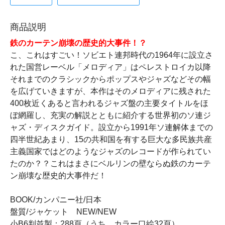
商品説明
鉄のカーテン崩壊の歴史的大事件！？
こ、これはすごい！ソビエト連邦時代の1964年に設立さ
れた国営レーベル「メロディア」はペレストロイカ以降
それまでのクラシックからポップスやジャズなどその幅
を広げていきますが、本作はそのメロディアに残された
400枚近くあると言われるジャズ盤の主要タイトルをほ
ぼ網羅し、充実の解説とともに紹介する世界初のソ連ジ
ャズ・ディスクガイド。設立から1991年ソ連解体までの
四半世紀あまり、15の共和国を有する巨大な多民族共産
主義国家ではどのようなジャズのレコードが作られてい
たのか？？これはまさにベルリンの壁ならぬ鉄のカーテ
ン崩壊な歴史的大事件だ！
BOOK/カンパニー社/日本
盤質/ジャケット NEW/NEW
小B6判並製：288頁（うち、カラー口絵32頁）