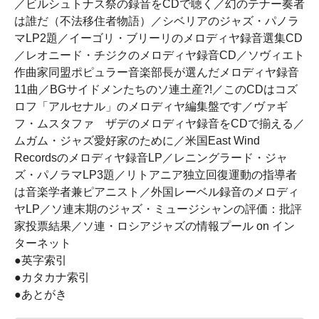
／ビルシュトナス祭の録音をCDで聴く／幻のテナー奏者
は誰だ（不法移住者物語）／シベリアのジャズ・パノラ
マLP2題／イーゴリ・ブリーリのメロディヤ録音選集CD
／レオニード・チジクのメロディヤ録音CD／ソヴィエト
作曲家同盟ポピュラー音楽部長が選んだメロディヤ録音
11曲／BGサイドメンたちのソ連土産?!／このCDはコズ
ロフ「アルセナル」のメロディヤ編集盤です／ヴァギ
フ・ムスタファ゠ザデのメロディヤ録音をCDで揃える／
ムガム・ジャズ愛好家のために／米国East Wind
Recordsのメロディヤ録音LP／レニングラード・ジャ
ズ・パノラマLP3題／リトアニア独立回復運動の指導者
は音楽学者兼ピアニスト／外国レーベル録音のメロディ
ヤLP／ソ連末期のジャズ・ミュージシャンの評価：批評
家投票結果／ソ連・ロシアジャズの情報プール on イン
ターネット
●英字索引
●カタカナ索引
●あとがき