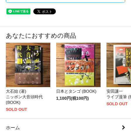
あなたにおすすめの商品
大石始 (著)
日本とタンゴ (BOOK)
安田謙一
ニッポン大音頭時代
ライブ漫筆 (B
1,100円(税100円)
(BOOK)
SOLD OUT
SOLD OUT
ホーム