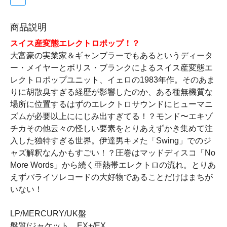
商品説明
スイス産変態エレクトロポップ！？
大富豪の実業家＆ギャンブラーでもあるというディータ
ー・メイヤーとボリス・ブランクによるスイス産変態エ
レクトロポップユニット、イェロの1983年作。そのあま
りに胡散臭すぎる経歴が影響したのか、ある種無機質な
場所に位置するはずのエレクトロサウンドにヒューマニ
ズムが必要以上ににじみ出すぎてる！？モンド〜エキゾ
チカその他云々の怪しい要素をとりあえずかき集めて注
入した独特すぎる世界。伊達男キメた「Swing」でのジ
ャズ解釈なんかもすごい！？圧巻はマッドディスコ「No
More Words」から続く亜熱帯エレクトロの流れ。とりあ
えずパライソレコードの大好物であることだけはまちが
いない！
LP/MERCURY/UK盤
盤質/ジャケット EX+/EX