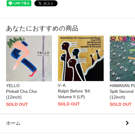
あなたにおすすめの商品
V･A
HAWAIIAN P
YELLO
Ralph Before '84:
Split Second 
Pinball Cha Cha
Volume II (LP)
(12inch)
(12inch)
SOLD OUT
SOLD OUT
SOLD OUT
ホーム