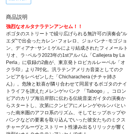
商品説明
強烈なオルタナラテンアンセム！！
ボゴタのストリートで繰り広げられる無許可の演奏会“ル
エダ”で出会ったカレン･フォレロ、ジョバンナ･モゴジョ
ン、ディアナ･サンミゲルにより結成されたフィメールト
リオ、ラ･ペルラ2023年の1stアルバム「Callejera by La
Perla」に収録の2曲が、東京発トロピカルレーベル「オ
クラ印」より7吋化。汎ラテンアメリカ音楽としてのク
ンビアをレペゼンした「Chicharachera (チチャ姉さ
ん)」。危険と歓喜が隣り合わせて同居するボゴタのナイ
トライフを讃えたメレンゲ=パンク 「Tabogo」。コロン
ビアのカリブ海沿岸部に伝わる伝統音楽ガイタの演奏か
らスタートし、次第にクンビアにメレンゲやルンバとい
った南米圏のアフロ系のリズム、そしてヒップホップや
パンクなどの要素を取り込んでいった彼女たちのミクス
チャーグルーヴとストリート性滲み出るリリックが響く