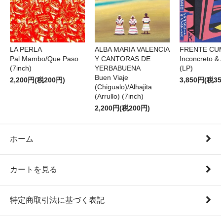
LA PERLA
ALBA MARIA VALENCIA
FRENTE CU
Pal Mambo/Que Paso
Y CANTORAS DE
Inconcreto &
(7inch)
YERBABUENA
(LP)
Buen Viaje
2,200円(税200円)
3,850円(税3
(Chigualo)/Alhajita
(Arrullo) (7inch)
2,200円(税200円)
ホーム
カートを見る
特定商取引法に基づく表記