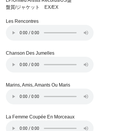
LP/United Artists Records/US盤
盤質/ジャケット EX/EX
Les Rencontres
Chanson Des Jumelles
Marins, Amis, Amants Ou Maris
La Femme Coupée En Morceaux