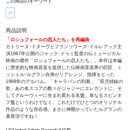
この商品のキーワード
LP
商品説明
「ロシュフォールの恋人たち」を再編曲
カトリーヌ･ドヌーヴとフランソワーズ･ドルレアック主
演1967年公開のジャック･ドゥミ監督の仏ミュージカル
映画の傑作「ロシュフォールの恋人たち」。本作は本編
に歴史的な映画音楽を提供した仏映画音楽界の巨匠、ミ
ッシェル･ルグラン自身がリアレンジ、指揮をとった
1968年のアルバム。「キャラバンの到着」「双児姉妹の
歌」あの名スコアの数々がジャジーにエレガントに、そ
してグルーヴィーに生まれ変わる名盤。単なるスピンオ
フ盤というわけでなく、これだけでひとつのオリジナル
作品のような存在感。まさに神懸かっていたルグランの
真骨頂ですね！