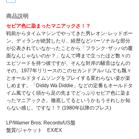
商品説明
セピア色に染まったマニアックさ！？
戦前からタイムマシンでやってきた男レオン･レッドボー
ン。ディランが絶賛したり、経歴などパーソナルな部分
が公表されていなかったことから「フランク･ザッパの覆
面なんじゃないのか？」なんて噂まで立ったほど数々の
エピソードを持つ彼ですが、そんな対岸の騒音はなんの
その。1977年リリースのこのセカンドアルバムでも飄々
とオールドタイムソングをプレイする変わらない姿が楽
しめます。「Diddy Wa Diddie」などの定番もオールドタ
イム風でなく頭から足の先までどっぷりセピア色に染ま
ったマニアックさ。徹底してるというかもうそれしか知
らない感じ。ですな！？ (1980年以降のプレス)
LP/Warner Bros. Records/US盤
盤質/ジャケット EX/EX