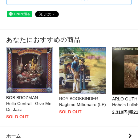
あなたにおすすめの商品
BOB BROZMAN
ROY BOOKBINDER
ARLO GUTH
Hello Central,..Give Me
Ragtime Millionaire (LP)
Hobo's Lulla
Dr. Jazz
SOLD OUT
2,310円(税2
SOLD OUT
ホーム