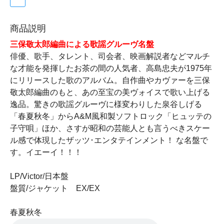
商品説明
三保敬太郎編曲による歌謡グルーヴ名盤
俳優、歌手、タレント、司会者、映画解説者などマルチ
な才能を発揮したお茶の間の人気者、高島忠夫が1975年
にリリースした歌のアルバム。自作曲やカヴァーを三保
敬太郎編曲のもと、あの至宝の美ヴォイスで歌い上げる
逸品。驚きの歌謡グルーヴに様変わりした泉谷しげる
「春夏秋冬」からA&M風和製ソフトロック「ヒュッテの
子守唄」ほか、さすが昭和の芸能人とも言うべきスケー
ル感で体現したザッツ･エンタテインメント！ な名盤で
す。イエーイ！！！
LP/Victor/日本盤
盤質/ジャケット EX/EX
春夏秋冬