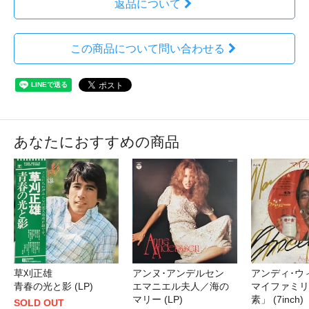
返品について
この商品について問い合わせる
あなたにおすすめの商品
アンヌ･アンデルセン
草刈正雄
アンディ･ウ
エマニエル夫人／海の
青春の光と影 (LP)
マイファミリ
マリー (LP)
素」 (7inch)
SOLD OUT