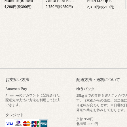
Mambo! (10inch)
Canta Para El Cine (LP)
Build Me Up Buttercup (LP)
4,290円(税390円)
2,750円(税250円)
2,310円(税210円)
お支払い方法
配送方法・送料について
Amazon Pay
ゆうパック
Amazonのアカウントに登録された
25kgまでの荷物を運ぶことがで
配送先や支払い方法を利用して決済
す。（京都からの発送。発送先
できます。
り送料が変わります）※日曜祝
発送作業をお休みしております
クレジット
京都 950円
北海道 1860円