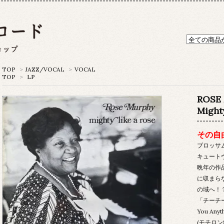
TOP
>
JAZZ/VOCAL
>
VOCAL
TOP
>
LP
ROSE
Mighty
その自
ブロッサ
キュート
晩年の作
に収まら
の域へ！
「チーチー
You An
(モチロ