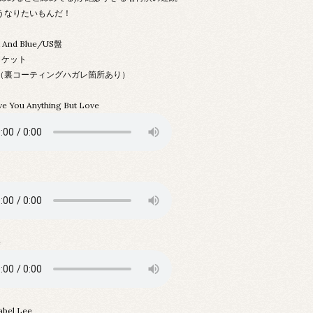
うなりたいもんだ！
k And Blue/US盤
ャケット
X-（裏コーティングハガレ箇所あり）
ive You Anything But Love
e
abel Lee