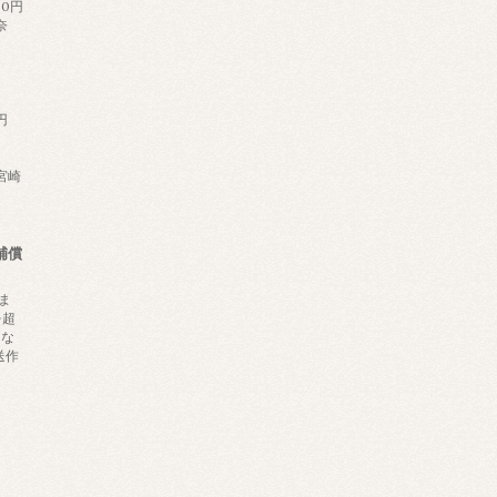
60円
奈
円
,宮崎
補償
ま
を超
にな
送作