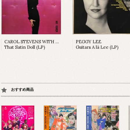
CAROL STEVENS WITH PHIL MOORE'S MUSIC
PEGGY LEE
That Satin Doll (LP)
Guitars A là Lee (LP)
おすすめ商品