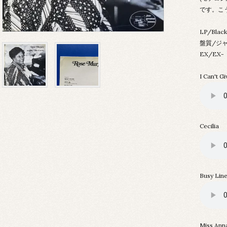
です。こ
LP/Blac
盤質/ジ
EX/E
I Can't G
Cecilia
Busy Lin
Miss Ann