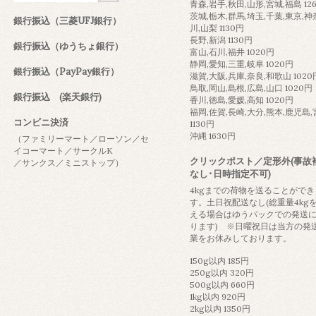
青森,岩手,秋田,山形,宮城,福島 12
茨城,栃木,群馬,埼玉,千葉,東京,神
銀行振込（三菱UFJ銀行）
川,山梨 1130円
長野,新潟 1130円
銀行振込（ゆうちょ銀行）
富山,石川,福井 1020円
静岡,愛知,三重,岐阜 1020円
銀行振込（PayPay銀行）
滋賀,大阪,兵庫,奈良,和歌山 1020
鳥取,岡山,島根,広島,山口 1020円
銀行振込 (楽天銀行)
香川,徳島,愛媛,高知 1020円
福岡,佐賀,長崎,大分,熊本,鹿児島
コンビニ決済
1130円
沖縄 1630円
（ファミリーマート／ローソン／セ
イコーマート／サークルK
クリックポスト／定形外(事故
／サンクス／ミニストップ）
なし･日時指定不可)
4kgまでの荷物を送ることができ
す。土日祝配送なし(総重量4kg
える場合はゆうパックでの発送
ります) ※日曜祝日は当方の発
業をお休みしております。
150g以内 185円
250g以内 320円
500g以内 660円
1kg以内 920円
2kg以内 1350円