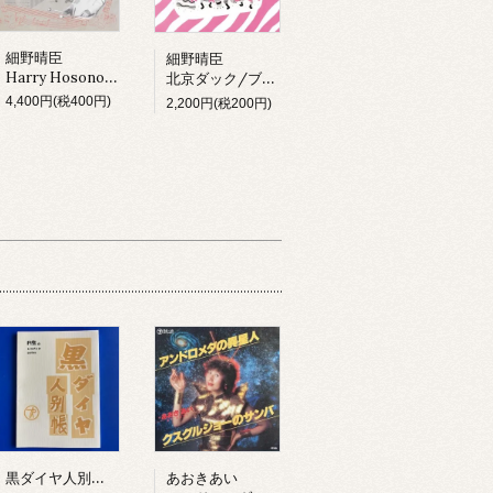
細野晴臣
細野晴臣
Harry Hosono & Tin Pan Alley In China Town (LP)
北京ダック/ブラックピーナッツ
4,400円(税400円)
2,200円(税200円)
黒ダイヤ人別帳 テイチク編 (BOOK)
あおきあい