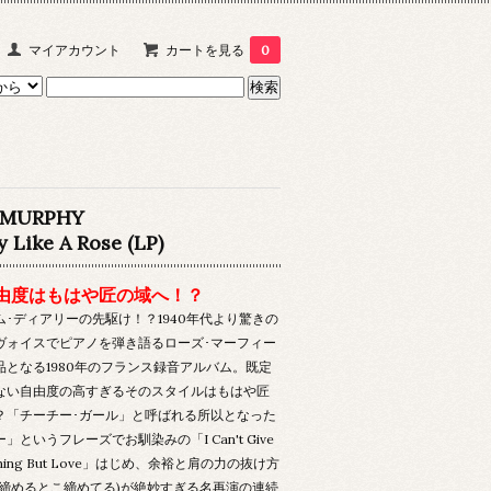
マイアカウント
カートを見る
0
 MURPHY
 Like A Rose (LP)
由度はもはや匠の域へ！？
ム･ディアリーの先駆け！？1940年代より驚きの
ヴォイスでピアノを弾き語るローズ･マーフィー
品となる1980年のフランス録音アルバム。既定
ない自由度の高すぎるそのスタイルはもはや匠
？「チーチー･ガール」と呼ばれる所以となった
」というフレーズでお馴染みの「I Can't Give
ything But Love」はじめ、余裕と肩の力の抜け方
ン締めるとこ締めてる)が絶妙すぎる名再演の連続