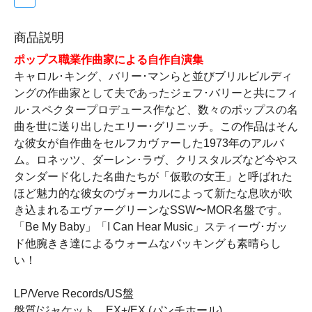
商品説明
ポップス職業作曲家による自作自演集
キャロル･キング、バリー･マンらと並びブリルビルディ
ングの作曲家として夫であったジェフ･バリーと共にフィ
ル･スペクタープロデュース作など、数々のポップスの名
曲を世に送り出したエリー･グリニッチ。この作品はそん
な彼女が自作曲をセルフカヴァーした1973年のアルバ
ム。ロネッツ、ダーレン･ラヴ、クリスタルズなど今やス
タンダード化した名曲たちが「仮歌の女王」と呼ばれた
ほど魅力的な彼女のヴォーカルによって新たな息吹が吹
き込まれるエヴァーグリーンなSSW〜MOR名盤です。
「Be My Baby」「I Can Hear Music」スティーヴ･ガッ
ド他腕きき達によるウォームなバッキングも素晴らし
い！
LP/Verve Records/US盤
盤質/ジャケット EX+/EX (パンチホール)