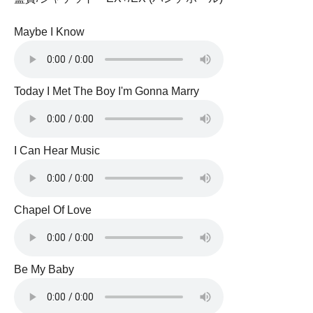
Maybe I Know
Today I Met The Boy I'm Gonna Marry
I Can Hear Music
Chapel Of Love
Be My Baby