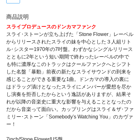
商品説明
スライプロデュースのドンカマファンク
スライ･ストーンが立ち上げた「Stone Flower」レーベル
からリリースされたスライの妹を中心とした３人組リト
ル･シスター1970年の7吋盤。わずかなシングルリリース
とともに2年という短い期間で終わったレーベルの中で
も特に濃厚なこのトラックはクールファンクへとシフト
した名盤「暴動」前夜の新たなスライサウンドの到来を
感じることができる重要な1曲。ドンカマの導入の裏に
はドラッグ漬けとなったスライにメンバーが愛想を尽か
し演奏を拒否したからという逸話がありますが、結果そ
れが以降の音楽史に重大な影響を与えることとなったの
だから音楽って面白い。カップリングはスライ＆ザ･ファ
ミリー･ストーン「Somebody's Watching You」のカヴァ
ー！
7inch/Stone Flower/US盤