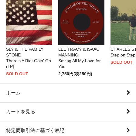
SLY & THE FAMILY
LEE TRACY & ISAAC
CHARLES S
STONE
MANNING
Step on Step
There's A Riot Goin' On
Saving All My Love for
SOLD OUT
(LP)
You
SOLD OUT
2,750円(税250円)
ホーム
カートを見る
特定商取引法に基づく表記