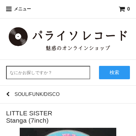
0
メニュー
検索
SOUL/FUNK/DISCO
LITTLE SISTER
Stanga (7inch)