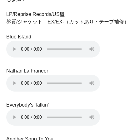
LP/Reprise Records/US盤
盤質/ジャケット EX/EX-（カットあり・テープ補修）
Blue Island
Nathan La Franeer
Everybody's Talkin'
Another Song To You