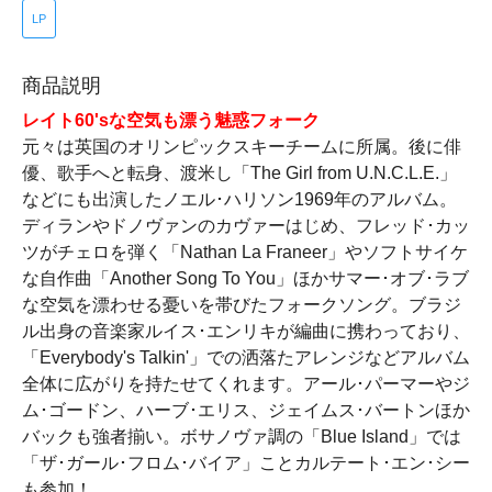
LP
商品説明
レイト60'sな空気も漂う魅惑フォーク
元々は英国のオリンピックスキーチームに所属。後に俳
優、歌手へと転身、渡米し「The Girl from U.N.C.L.E.」
などにも出演したノエル･ハリソン1969年のアルバム。
ディランやドノヴァンのカヴァーはじめ、フレッド･カッ
ツがチェロを弾く「Nathan La Franeer」やソフトサイケ
な自作曲「Another Song To You」ほかサマー･オブ･ラブ
な空気を漂わせる憂いを帯びたフォークソング。ブラジ
ル出身の音楽家ルイス･エンリキが編曲に携わっており、
「Everybody's Talkin'」での洒落たアレンジなどアルバム
全体に広がりを持たせてくれます。アール･パーマーやジ
ム･ゴードン、ハーブ･エリス、ジェイムス･バートンほか
バックも強者揃い。ボサノヴァ調の「Blue Island」では
「ザ･ガール･フロム･バイア」ことカルテート･エン･シー
も参加！