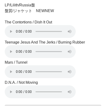
LP/Lilith/Russia盤
盤質/ジャケット NEWNEW
The Contortions / Dish It Out
Teenage Jesus And The Jerks / Burning Rubber
Mars / Tunnel
D.N.A. / Not Moving