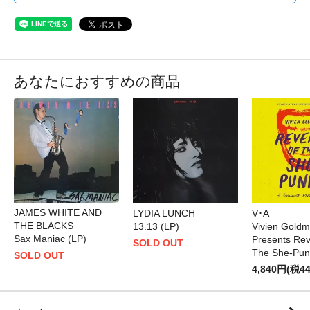
あなたにおすすめの商品
JAMES WHITE AND
LYDIA LUNCH
V･A
THE BLACKS
13.13 (LP)
Vivien Gold
Sax Maniac (LP)
Presents Re
SOLD OUT
The She-Pun
SOLD OUT
4,840円(税4