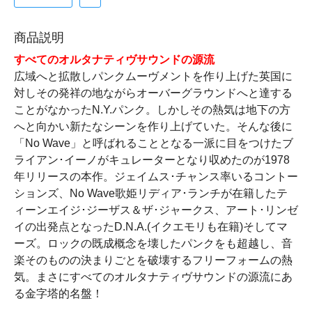
商品説明
すべてのオルタナティヴサウンドの源流
広域へと拡散しパンクムーヴメントを作り上げた英国に
対しその発祥の地ながらオーバーグラウンドへと達する
ことがなかったN.Y.パンク。しかしその熱気は地下の方
へと向かい新たなシーンを作り上げていた。そんな後に
「No Wave」と呼ばれることとなる一派に目をつけたブ
ライアン･イーノがキュレーターとなり収めたのが1978
年リリースの本作。ジェイムス･チャンス率いるコントー
ションズ、No Wave歌姫リディア･ランチが在籍したテ
ィーンエイジ･ジーザス＆ザ･ジャークス、アート･リンゼ
イの出発点となったD.N.A.(イクエモリも在籍)そしてマ
ーズ。ロックの既成概念を壊したパンクをも超越し、音
楽そのものの決まりごとを破壊するフリーフォームの熱
気。まさにすべてのオルタナティヴサウンドの源流にあ
る金字塔的名盤！