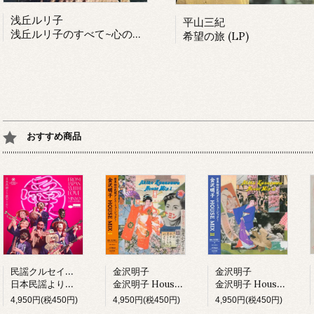
浅丘ルリ子
平山三紀
浅丘ルリ子のすべて~心の裏窓 (LP)
希望の旅 (LP)
おすすめ商品
民謡クルセイダーズ
金沢明子
金沢明子
日本民謡より愛をこめて (LP)
金沢明子 House Mix I (LP)
金沢明子 House Mix II (LP)
4,950円(税450円)
4,950円(税450円)
4,950円(税450円)