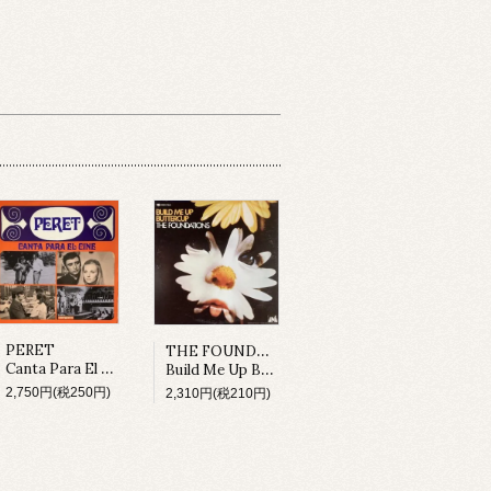
THE FOUNDATIONS
PERET
Canta Para El Cine (LP)
Build Me Up Buttercup (LP)
2,750円(税250円)
2,310円(税210円)