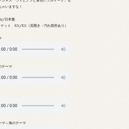
グジャズ「ウィとノンと黄色いブルドーザ」も
ちゃいますな！
rty/日本盤
ャケット EX/EX（見開き・汚れ箇所あり）
マ
のテーマ
ーマ～海のテーマ