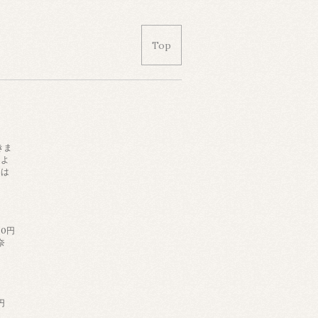
Top
きま
によ
日は
。
60円
奈
円