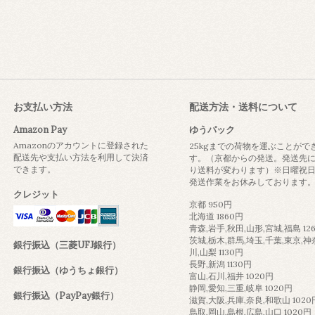
お支払い方法
配送方法・送料について
Amazon Pay
ゆうパック
Amazonのアカウントに登録された
25kgまでの荷物を運ぶことがで
配送先や支払い方法を利用して決済
す。（京都からの発送。発送先
できます。
り送料が変わります）※日曜祝
発送作業をお休みしております
クレジット
京都 950円
北海道 1860円
青森,岩手,秋田,山形,宮城,福島 12
茨城,栃木,群馬,埼玉,千葉,東京,神
銀行振込（三菱UFJ銀行）
川,山梨 1130円
長野,新潟 1130円
銀行振込（ゆうちょ銀行）
富山,石川,福井 1020円
静岡,愛知,三重,岐阜 1020円
銀行振込（PayPay銀行）
滋賀,大阪,兵庫,奈良,和歌山 1020
鳥取,岡山,島根,広島,山口 1020円