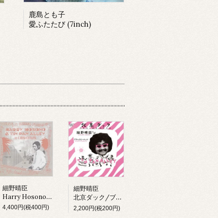
鹿島とも子
愛ふたたび (7inch)
細野晴臣
細野晴臣
Harry Hosono & Tin Pan Alley In China Town (LP)
北京ダック/ブラックピーナッツ
4,400円(税400円)
2,200円(税200円)