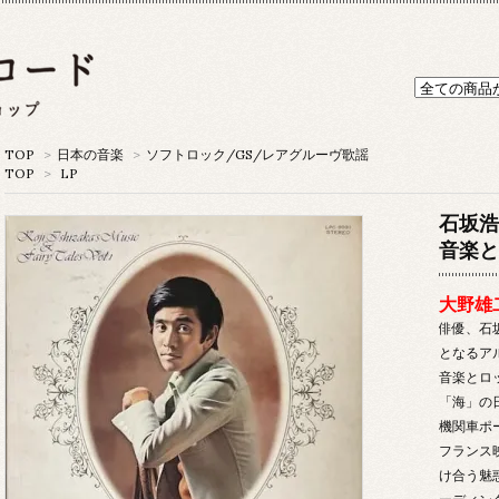
TOP
>
日本の音楽
>
ソフトロック/GS/レアグルーヴ歌謡
TOP
>
LP
石坂浩
音楽と
大野雄
俳優、石
となるアル
音楽とロ
「海」の
機関車ポ
フランス
け合う魅