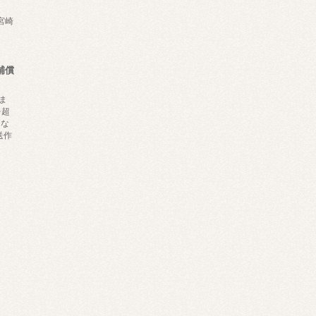
,宮崎
補償
ま
を超
にな
送作