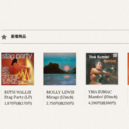
新着商品
YMA SUMAC
MOLLY LEWIS
RUTH WALLIS
Mambo! (10inch)
Mirage (12inch)
Stag Party (LP)
4,290円(税390円)
2,750円(税250円)
1,870円(税170円)