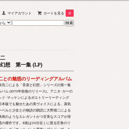
マイアカウント
カートを見る
0
二
幻想 第一集 (LP)
二との魅惑のリーディングアルバム
坂浩二による「音楽と幻想」シリーズの第一集
バム (1970年前後のリリース)。アニタ･カーの
ッド･マッケンによるポエトリーリーディング
日本版でも魅せたあの美ヴォイスによる、蒸気
ーベルと少女との物語の朗読に大野雄二による
映画のようなエレガントかつ甘美なスコアが溶
惑の傑作です。B面は20分近くに渡る圧巻のリ