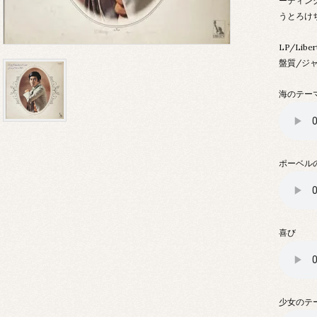
ーディン
うとろけ
LP/Libe
盤質/ジ
海のテー
ポーベル
喜び
少女のテ