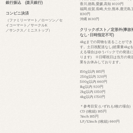
銀行振込 (楽天銀行)
香川,徳島,愛媛,高知 1020円
福岡,佐賀,長崎,大分,熊本,鹿児島
コンビニ決済
1130円
沖縄 1630円
（ファミリーマート／ローソン／セ
イコーマート／サークルK
クリックポスト／定形外(事故
／サンクス／ミニストップ）
なし･日時指定不可)
4kgまでの荷物を送ることができ
す。土日祝配送なし(総重量4kg
える場合はゆうパックでの発送
ります) ※日曜祝日は当方の発
業をお休みしております。
150g以内 185円
250g以内 320円
500g以内 660円
1kg以内 920円
2kg以内 1350円
4kg以内 1750円
＊参考目安 (いずれも1枚の場合)
CD (1枚組) 185円
7inch 185円
LP/12inch (1枚組) 660円