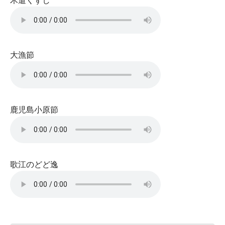
木遣くずし
大漁節
鹿児島小原節
歌江のどど逸