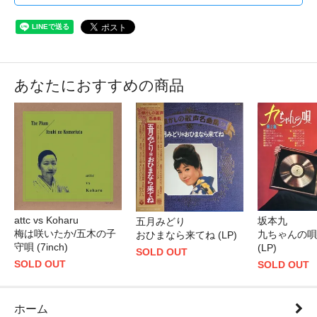
あなたにおすすめの商品
attc vs Koharu
坂本九
五月みどり
梅は咲いたか/五木の子
九ちゃんの唄
おひまなら来てね (LP)
守唄 (7inch)
(LP)
SOLD OUT
SOLD OUT
SOLD OUT
ホーム