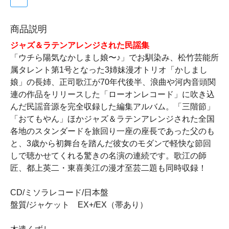
商品説明
ジャズ＆ラテンアレンジされた民謡集
「ウチら陽気なかしまし娘〜♪」でお馴染み、松竹芸能所
属タレント第1号となった3姉妹漫才トリオ「かしまし
娘」の長姉、正司歌江が70年代後半、浪曲や河内音頭関
連の作品をリリースした「ローオンレコード」に吹き込
んだ民謡音源を完全収録した編集アルバム。「三階節」
「おてもやん」ほかジャズ＆ラテンアレンジされた全国
各地のスタンダードを旅回り一座の座長であった父のも
と、3歳から初舞台を踏んだ彼女のモダンで軽快な節回
しで聴かせてくれる驚きの名演の連続です。歌江の師
匠、都上英二・東喜美江の漫才至芸二題も同時収録！
CD/ミソラレコード/日本盤
盤質/ジャケット EX+/EX（帯あり）