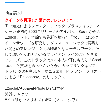
商品説明
クイーンを再現した驚きのアレンジ！？
田中知之によるファンタスティック･プラスティック･マ
シーン (FPM) 2003年リリースのアルバム「Zoo」からの
12inchカット。本編でも異彩を放った「You」はあのク
イーンサウンドを研究し、ダンスミュージックで再現し
た驚きのアレンジ！？あの印象的なコーラスワーク、そ
して聴いてそれとわかるブライアン･メイのごときギター
フレーズ。このトラックはメイ本人の耳にも入り「Good
luck!」と賛辞を送ったんだとか。カップリングはダフ
ト･パンクの片割れギ＝マニュエル･ド･オメン＝クリスト
による「Philosophy」のリミックス！
12inch/L'Appareil-Photo Bis/日本盤
盤質/ジャケット
EX-（細かいスリキズ）/EX-（スレ・シワ）