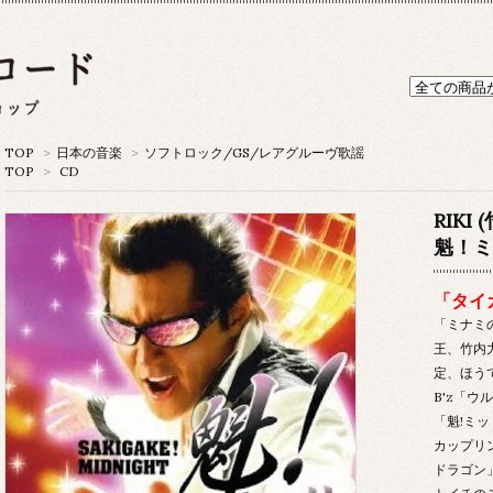
TOP
>
日本の音楽
>
ソフトロック/GS/レアグルーヴ歌謡
TOP
>
CD
RIKI 
魁！ミ
「タイ
「ミナミ
王、竹内
定、ほうで
B'z「
「魁!ミ
カップリ
ドラゴン