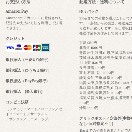
お支払い方法
配送方法・送料について
Amazon Pay
ゆうパック
Amazonのアカウントに登録された
25kgまでの荷物を運ぶことがで
配送先や支払い方法を利用して決済
す。（京都からの発送。発送先
できます。
り送料が変わります）※日曜祝
発送作業をお休みしております
クレジット
京都 950円
北海道 1860円
青森,岩手,秋田,山形,宮城,福島 12
茨城,栃木,群馬,埼玉,千葉,東京,神
銀行振込（三菱UFJ銀行）
川,山梨 1130円
長野,新潟 1130円
銀行振込（ゆうちょ銀行）
富山,石川,福井 1020円
静岡,愛知,三重,岐阜 1020円
銀行振込（PayPay銀行）
滋賀,大阪,兵庫,奈良,和歌山 1020
鳥取,岡山,島根,広島,山口 1020円
銀行振込 (楽天銀行)
香川,徳島,愛媛,高知 1020円
福岡,佐賀,長崎,大分,熊本,鹿児島
コンビニ決済
1130円
沖縄 1630円
（ファミリーマート／ローソン／セ
イコーマート／サークルK
クリックポスト／定形外(事故
／サンクス／ミニストップ）
なし･日時指定不可)
4kgまでの荷物を送ることができ