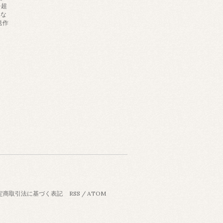
を超
にな
送作
定商取引法に基づく表記
RSS
/
ATOM