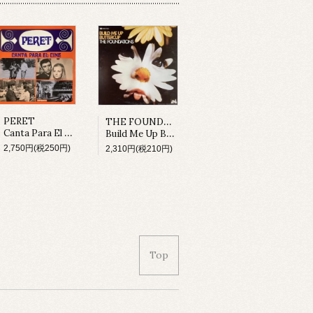
THE FOUNDATIONS
PERET
Canta Para El Cine (LP)
Build Me Up Buttercup (LP)
2,750円(税250円)
2,310円(税210円)
Top