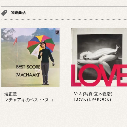
関連商品
V･A (写真:立木義浩)
堺正章
LOVE (LP+BOOK)
マチャアキのベスト･スコア (LP)