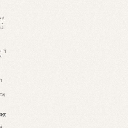
きま
によ
日は
。
60円
奈
円
,宮崎
補償
ま