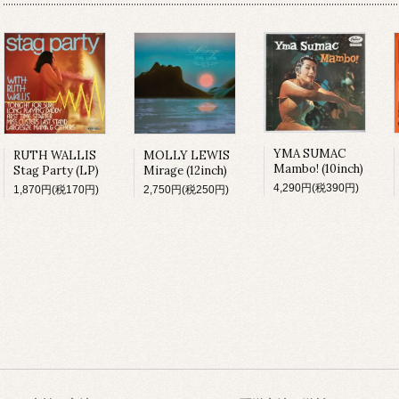
YMA SUMAC
MOLLY LEWIS
RUTH WALLIS
Mambo! (10inch)
Mirage (12inch)
Stag Party (LP)
4,290円(税390円)
2,750円(税250円)
1,870円(税170円)