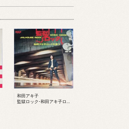
和田アキ子
監獄ロック-和田アキ子ロックを歌う-