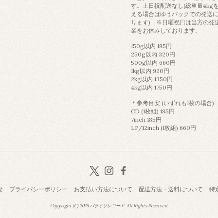
す。土日祝配送なし(総重量4kg
える場合はゆうパックでの発送
ります) ※日曜祝日は当方の発
業をお休みしております。
150g以内 185円
250g以内 320円
500g以内 660円
1kg以内 920円
2kg以内 1350円
4kg以内 1750円
＊参考目安 (いずれも1枚の場合)
CD (1枚組) 185円
7inch 185円
LP/12inch (1枚組) 660円
せ
プライバシーポリシー
お支払い方法について
配送方法・送料について
特
Copyright (C) 2016 パライソレコード. All Rights Reserved.