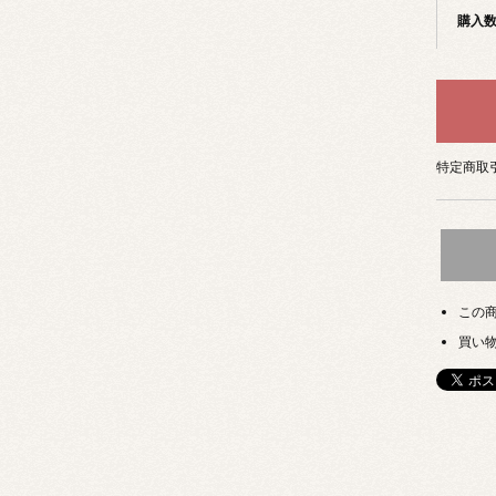
購入
特定商取引
この
買い