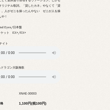
ごとく染み渡り倍増するヴァージョン。しかも
オリジナル歌詞。「貸したカネ」やなくて「貸
」。人がゼニを操ったんやない ゼニが人を操
んや！
ond Eyes/日本盤
ケット EX+/EX+
ドナイト
&ドラゴン大阪挽歌
XNAE-30003
1,100円(税100円)
価格