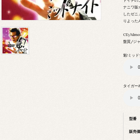
トイチの
ナニワ版
したゼニ
りよった
CD/Alm
盤質/ジャ
魁!ミッ
タイガー
型番
販売