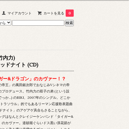
マイアカウント
カートを見る
0
(竹内力)
ッドナイト (CD)
ガー&ドラゴン」のカヴァー！？
の帝王」の萬田銀次郎でおなじみVシネマの帝
力プロデュース。竹内力の双子の弟 (という設
っか…) のRIKI、2007年のシングル。どこか
ウルトラソウル」的でもあるリーマン応援歌表題曲
ッドナイト」のアゲアゲ具合もさることながら、
ングはなんとクレイジーケンバンド「タイガー&
」のカヴァー。道頓堀ぐらいドス黒い浪花節が